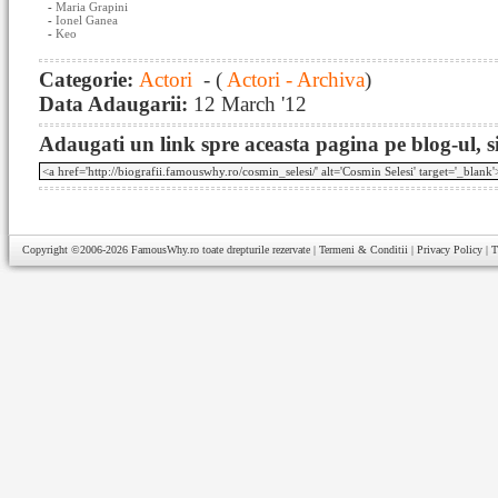
-
Maria Grapini
-
Ionel Ganea
-
Keo
Categorie:
Actori
- (
Actori - Archiva
)
Data Adaugarii:
12 March '12
Adaugati un link spre aceasta pagina pe blog-ul, si
Copyright ©2006-2026
FamousWhy.ro
toate drepturile rezervate |
Termeni & Conditii
|
Privacy Policy
|
T