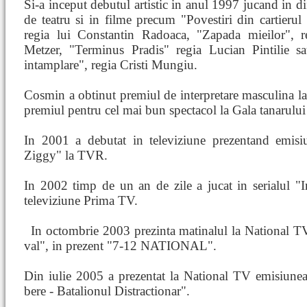
Si-a inceput debutul artistic in anul 1997 jucand in dif
de teatru si in filme precum "Povestiri din cartierul
regia lui Constantin Radoaca, "Zapada mieilor", r
Metzer, "Terminus Pradis" regia Lucian Pintilie s
intamplare", regia Cristi Mungiu.
Cosmin a obtinut premiul de interpretare masculina la
premiul pentru cel mai bun spectacol la Gala tanarului
In 2001 a debutat in televiziune prezentand emisi
Ziggy" la TVR.
In 2002 timp de un an de zile a jucat in serialul "I
televiziune Prima TV.
In octombrie 2003 prezinta matinalul la National T
val", in prezent "7-12 NATIONAL".
Din iulie 2005 a prezentat la National TV emisiunea
bere - Batalionul Distractionar".