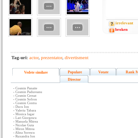
irrelevant
broken
Tag-uri:
actor
,
prezentator
,
divertisment
Populare
Votate
Rank M
Vedete similare
Director
-
Cosmin Panaite
-
Cosmin Padureanu
-
Cosmin Cernat
-
Cosmin Sofron
-
Cosmin Contra
-
Ducu Ion
-
Valeriu Tabara
-
Monica Iagar
-
Lari Giorgescu
-
Manuela Mitrea
-
Nicolae Guta
-
Miron Mitrea
-
Alina Sorescu
-
Ruxandra Ion