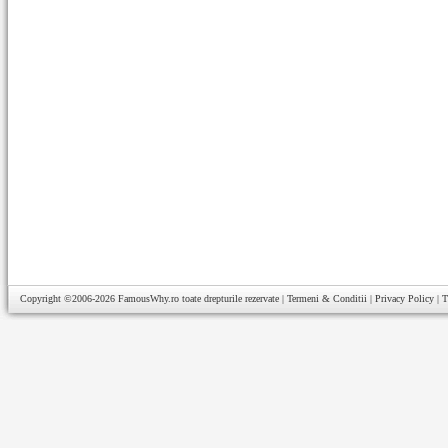
Copyright ©2006-2026
FamousWhy.ro
toate drepturile rezervate |
Termeni & Conditii
|
Privacy Policy
|
T