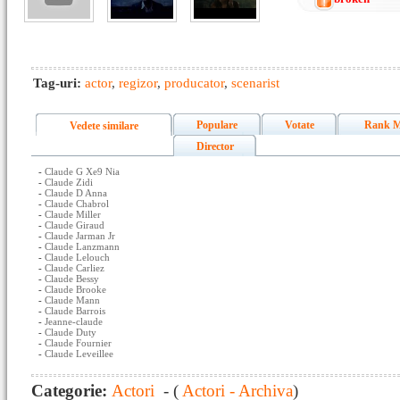
Tag-uri:
actor
,
regizor
,
producator
,
scenarist
Populare
Votate
Rank M
Vedete similare
Director
-
Claude G Xe9 Nia
-
Claude Zidi
-
Claude D Anna
-
Claude Chabrol
-
Claude Miller
-
Claude Giraud
-
Claude Jarman Jr
-
Claude Lanzmann
-
Claude Lelouch
-
Claude Carliez
-
Claude Bessy
-
Claude Brooke
-
Claude Mann
-
Claude Barrois
-
Jeanne-claude
-
Claude Duty
-
Claude Fournier
-
Claude Leveillee
Categorie:
Actori
- (
Actori - Archiva
)