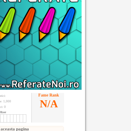
Fame Rank
stici:
N/A
te: 1,000
ri:
0
Riser
 aceasta pagina