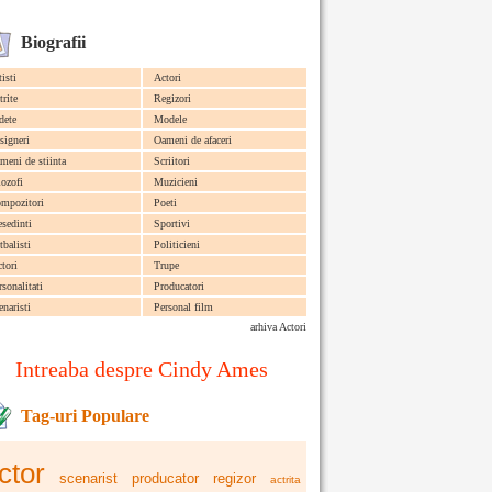
Biografii
tisti
Actori
trite
Regizori
dete
Modele
signeri
Oameni de afaceri
meni de stiinta
Scriitori
lozofi
Muzicieni
mpozitori
Poeti
esedinti
Sportivi
tbalisti
Politicieni
ctori
Trupe
rsonalitati
Producatori
enaristi
Personal film
arhiva Actori
Intreaba despre Cindy Ames
Tag-uri Populare
ctor
scenarist
producator
regizor
actrita