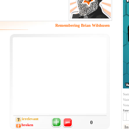
Remembering Brian Wilshusen
Stati
Vizi
Votu
Fame 
irrelevant
0
broken
In