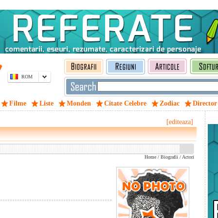
ROM
Filme
Liste
Monden
Citate Celebre
Zodiac
Director
[editeaza]
Home
/
Biografii
/
Actori