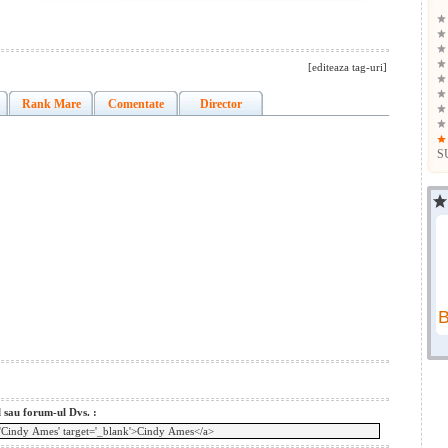
[editeaza tag-uri]
Rank Mare
Comentate
Director
S
l sau forum-ul Dvs. :