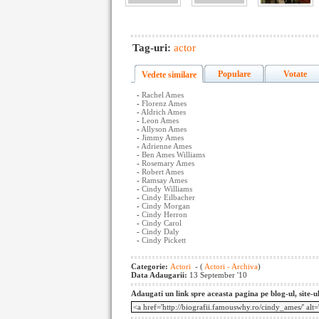
Tag-uri:
actor
Populare
Votate
Vedete similare
-
Rachel Ames
-
Florenz Ames
-
Aldrich Ames
-
Leon Ames
-
Allyson Ames
-
Jimmy Ames
-
Adrienne Ames
-
Ben Ames Williams
-
Rosemary Ames
-
Robert Ames
-
Ramsay Ames
-
Cindy Williams
-
Cindy Eilbacher
-
Cindy Morgan
-
Cindy Herron
-
Cindy Carol
-
Cindy Daly
-
Cindy Pickett
Categorie:
Actori
- (
Actori - Archiva
)
Data Adaugarii:
13 September '10
Adaugati un link spre aceasta pagina pe blog-ul, site-u