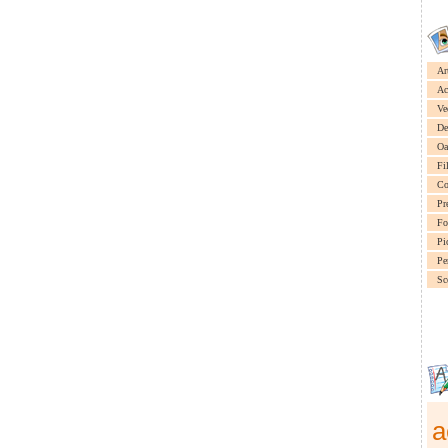
Ar
Ac
Ve
De
Oa
Fi
Co
Pr
Fo
Pi
Pe
Sc
a