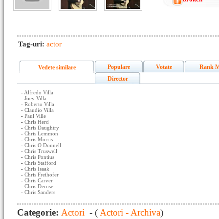
Tag-uri:
actor
Populare
Votate
Rank M
Vedete similare
Director
-
Alfredo Villa
-
Joey Villa
-
Roberto Villa
-
Claudio Villa
-
Paul Ville
-
Chris Herd
-
Chris Daughtry
-
Chris Lemmon
-
Chris Morris
-
Chris O Donnell
-
Chris Truswell
-
Chris Pontius
-
Chris Stafford
-
Chris Isaak
-
Chris Freihofer
-
Chris Carver
-
Chris Derose
-
Chris Sanders
Categorie:
Actori
- (
Actori - Archiva
)