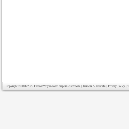
Copyright ©2006-2026
FamousWhy.ro
toate drepturile rezervate |
Termeni & Conditii
|
Privacy Policy
|
T