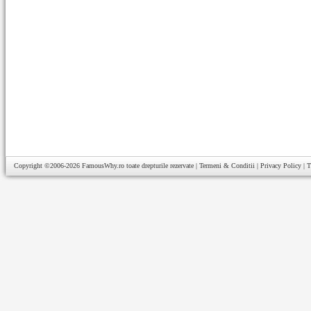
Copyright ©2006-2026
FamousWhy.ro
toate drepturile rezervate |
Termeni & Conditii
|
Privacy Policy
|
T