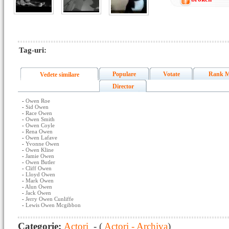
Tag-uri:
Populare
Votate
Rank M
Vedete similare
Director
-
Owen Roe
-
Sid Owen
-
Race Owen
-
Owen Smith
-
Owen Coyle
-
Rena Owen
-
Owen Lafave
-
Yvonne Owen
-
Owen Kline
-
Jamie Owen
-
Owen Butler
-
Cliff Owen
-
Lloyd Owen
-
Mark Owen
-
Alun Owen
-
Jack Owen
-
Jerry Owen Cunliffe
-
Lewis Owen Mcgibbon
Categorie:
Actori
- (
Actori - Archiva
)