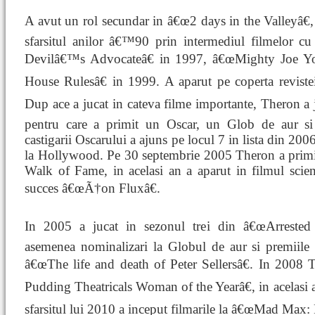
A avut un rol secundar in â€œ2 days in the Valleyâ€, i
sfarsitul anilor â€™90 prin intermediul filmelor c
Devilâ€™s Advocateâ€ in 1997, â€œMighty Joe Y
House Rulesâ€ in 1999. A aparut pe coperta reviste
Dup ace a jucat in cateva filme importante, Theron a
pentru care a primit un Oscar, un Glob de aur si
castigarii Oscarului a ajuns pe locul 7 in lista din 2006
la Hollywood. Pe 30 septembrie 2005 Theron a primi
Walk of Fame, in acelasi an a aparut in filmul scie
succes â€œÃ†on Fluxâ€.
In 2005 a jucat in sezonul trei din â€œArrested
asemenea nominalizari la Globul de aur si premiil
â€œThe life and death of Peter Sellersâ€. In 2008
Pudding Theatricals Woman of the Yearâ€, in acelasi 
sfarsitul lui 2010 a inceput filmarile la â€œMad Max: