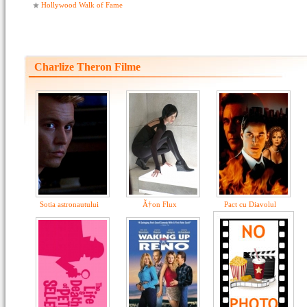
Hollywood Walk of Fame
Charlize Theron Filme
Sotia astronautului
Ã†on Flux
Pact cu Diavolul