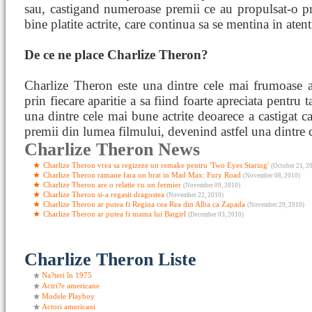
sau, castigand numeroase premii ce au propulsat-o pr
bine platite actrite, care continua sa se mentina in aten
De ce ne place Charlize Theron?
Charlize Theron este una dintre cele mai frumoase ac
prin fiecare aparitie a sa fiind foarte apreciata pentru 
una dintre cele mai bune actrite deoarece a castigat c
premii din lumea filmului, devenind astfel una dintre ce
Charlize Theron News
Charlize Theron vrea sa regizeze un remake pentru 'Two Eyes Staring'
(October 21, 2
Charlize Theron ramane fara un brat in Mad Max: Fury Road
(November 08, 2010)
Charlize Theron are o relatie cu un fermier
(November 09, 2010)
Charlize Theron si-a regasit dragostea
(November 22, 2010)
Charlize Theron ar putea fi Regina cea Rea din Alba ca Zapada
(November 29, 2010)
Charlize Theron ar putea fi mama lui Batgirl
(December 03, 2010)
Charlize Theron Liste
Na?teri în 1975
Actri?e americane
Modele Playboy
Actori americani