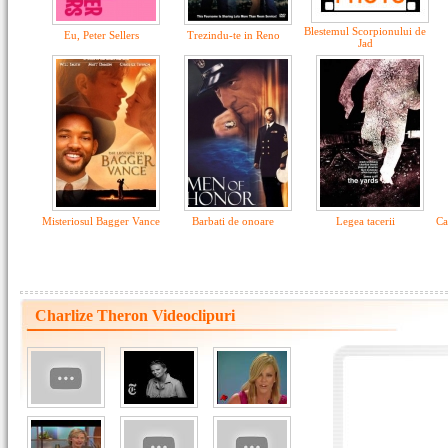
Blestemul Scorpionului de
Eu, Peter Sellers
Trezindu-te in Reno
Jad
Misteriosul Bagger Vance
Barbati de onoare
Legea tacerii
Ca
Charlize Theron Videoclipuri