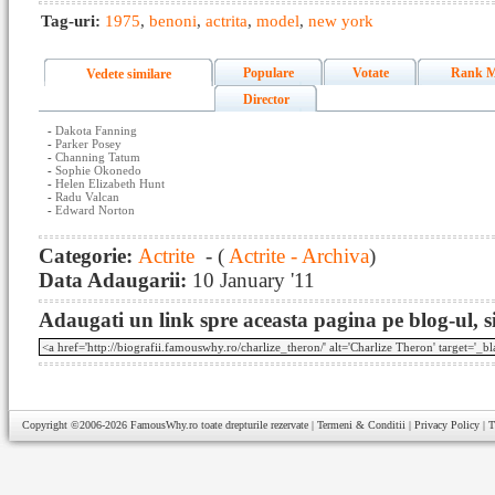
Tag-uri:
1975
,
benoni
,
actrita
,
model
,
new york
Populare
Votate
Rank M
Vedete similare
Director
-
Dakota Fanning
-
Parker Posey
-
Channing Tatum
-
Sophie Okonedo
-
Helen Elizabeth Hunt
-
Radu Valcan
-
Edward Norton
Categorie:
Actrite
- (
Actrite - Archiva
)
Data Adaugarii:
10 January '11
Adaugati un link spre aceasta pagina pe blog-ul, si
Copyright ©2006-2026
FamousWhy.ro
toate drepturile rezervate |
Termeni & Conditii
|
Privacy Policy
|
T