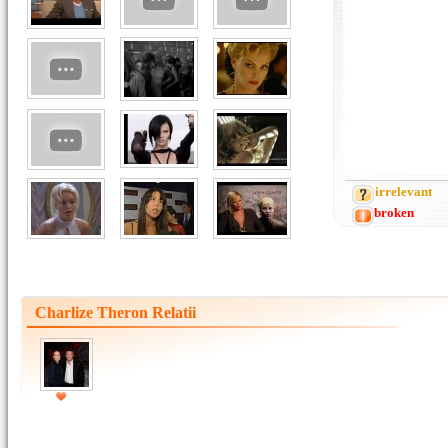
irrelevant
broken
Charlize Theron Relatii