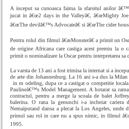
A inceput sa cunoasca faima la sfarsitul anilor â€
jucat in â€œ2 days in the Valleyâ€, â€œMighty Joe
â€œThe devilâ€™s Advocateâ€ si â€œThe cider house 
Pentru rolul din filmul â€œMonsterâ€ a primit un Osca
de origine Africana care castiga acest premiu la o 
primit o nominalizare la Oscar pentru interpretarea s
La varsta de 13 ani a fost trimisa la internat si a incep
de arte din Johannesburg. La 16 ani s-a dus la Milan 
in m
odeling, dupa ce a castigat o competitie local
Paulineâ€™s Model Management. A hotarat sa ramana
contractul, pentru a merge la scoala de balet Joffr
balerina. O rana la genunchi i-a incheiat cariera
Nemaiputand dansa a plecat la Los Angeles, unde du
primul sau rol in care nu a spus nimic, in filmul â€
1995.