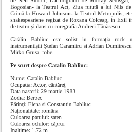
de Neil Simon, Dactilograful de Murray Schisgal,
Bogosian- la Teatrul Act, Ziua futută a lui Nils d
Crimă la Howard Johnson- la Teatrul Metropolis, etc
shakespeariene regizat de Roxana Colceag, in Exil în
de teatru şi dans cu coregrafia Andreei Tănăsescu.
Cătălin Babliuc este solist in formaţia rock 
instrumentiştii Ştefan Caramitru si Adrian Dumitrescu 
Mirko Grusa- tobe.
Pe scurt despre Catalin Babliuc:
Nume: Catalin Babliuc
Ocupatia: Actor, cântăreţ
Data nasterii: 29 martie 1983
Zodia: Berbec
Părinţi: Elena si Constantin Babliuc
Naţionalitate: româna
Culoarea parului: saten
Culoarea ochilor: căprui
Inaltime: 1,72 m