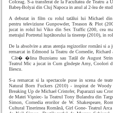
Colceag. S-a transferat de la Facultatea de Teatru a Un
Babeş-Bolyai din Cluj Napoca in anul al 2-lea de stud
A debutat in film cu rolul tatălui lui Michael din
pentru televiziune Gunpowder, Treason & Plot (200
jucat in rolul lui Viko din Sex Traffic (200, cea mai
metrajul Portretul luptătorului la tinereţe (2010), in r
De la absolvire a atras atenţia regizorilor români si a 
remarcat in Edmond la Teatru de Comedie, Richard al I
Căt�
�lina Buzoianu sau Tatăl de August Strin
Teatrul Mic a jucat in Cum gîndeşte Amy, Coolori de
Iliescu.
S-a remarcat si la spectacole puse in scena de teat
Natural Born Fuckers (2010) - inspirat de Woody
Breaking Up de Michael Cristofer, Paparazzi sau Croni
de Matei Vişniec- la Teatrul Tony Bulandra din Targ
Simon, Comedia erorilor de W. Shakespeare, Roman
Cultural Tinerimea Română, Girl Gone- Teatrul Arca