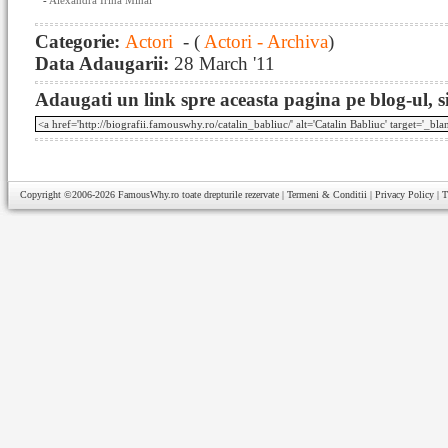
-
Alexandra Irina Mihai
Categorie:
Actori
- (
Actori - Archiva
)
Data Adaugarii:
28 March '11
Adaugati un link spre aceasta pagina pe blog-ul, si
Copyright ©2006-2026
FamousWhy.ro
toate drepturile rezervate |
Termeni & Conditii
|
Privacy Policy
|
T