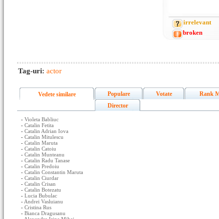
irrelevant
broken
Tag-uri:
actor
Populare
Votate
Rank M
Vedete similare
Director
-
Violeta Babliuc
-
Catalin Fetita
-
Catalin Adrian Iova
-
Catalin Mitulescu
-
Catalin Maruta
-
Catalin Catoiu
-
Catalin Munteanu
-
Catalin Radu Tanase
-
Catalin Predoiu
-
Catalin Constantin Maruta
-
Catalin Ciurdar
-
Catalin Crisan
-
Catalin Botezatu
-
Lucia Bubulac
-
Andrei Vasluianu
-
Cristina Rus
-
Bianca Dragusanu