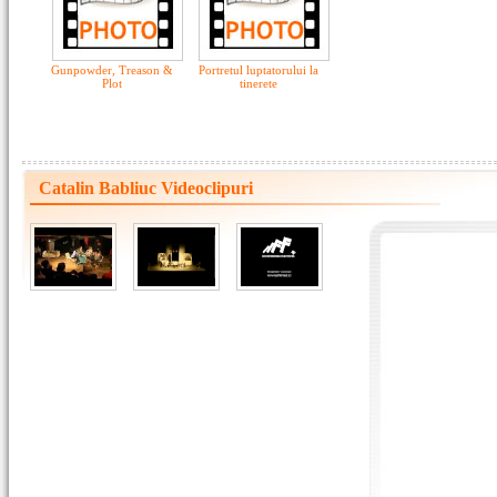
Gunpowder, Treason &
Portretul luptatorului la
Plot
tinerete
Catalin Babliuc Videoclipuri