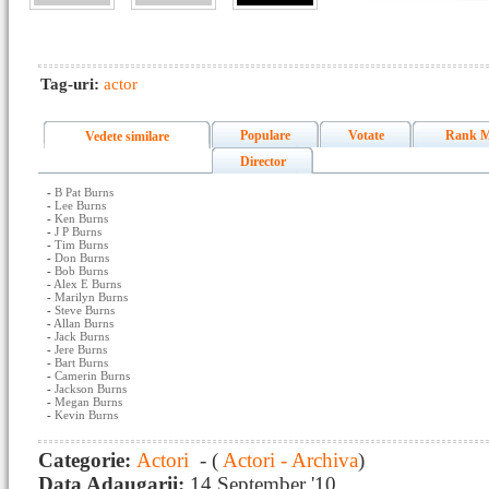
Tag-uri:
actor
Populare
Votate
Rank M
Vedete similare
Director
-
B Pat Burns
-
Lee Burns
-
Ken Burns
-
J P Burns
-
Tim Burns
-
Don Burns
-
Bob Burns
-
Alex E Burns
-
Marilyn Burns
-
Steve Burns
-
Allan Burns
-
Jack Burns
-
Jere Burns
-
Bart Burns
-
Camerin Burns
-
Jackson Burns
-
Megan Burns
-
Kevin Burns
Categorie:
Actori
- (
Actori - Archiva
)
Data Adaugarii:
14 September '10