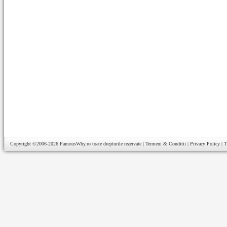
Copyright ©2006-2026
FamousWhy.ro
toate drepturile rezervate |
Termeni & Conditii
|
Privacy Policy
|
T