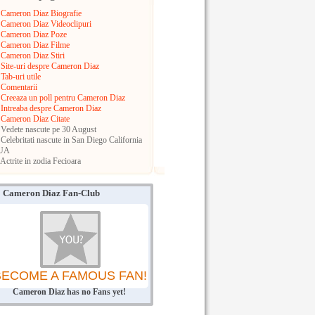
Cameron Diaz Biografie
Cameron Diaz Videoclipuri
Cameron Diaz Poze
Cameron Diaz Filme
Cameron Diaz Stiri
Site-uri despre Cameron Diaz
Tab-uri utile
Comentarii
Creeaza un poll pentru Cameron Diaz
Intreaba despre Cameron Diaz
Cameron Diaz Citate
Vedete nascute pe 30 August
Celebritati nascute in San Diego
California
UA
Actrite in zodia Fecioara
Cameron Diaz Fan-Club
BECOME A FAMOUS FAN!
Cameron Diaz has no Fans yet!