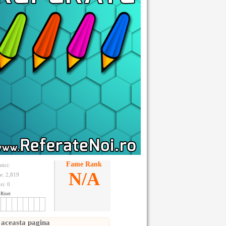
Fame Rank
stici:
N/A
te: 2,819
ri:
0
Riser
 aceasta pagina