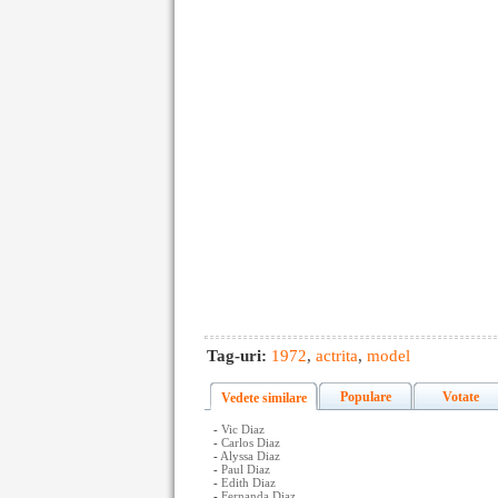
Tag-uri:
1972
,
actrita
,
model
Populare
Votate
Vedete similare
-
Vic Diaz
-
Carlos Diaz
-
Alyssa Diaz
-
Paul Diaz
-
Edith Diaz
-
Fernanda Diaz