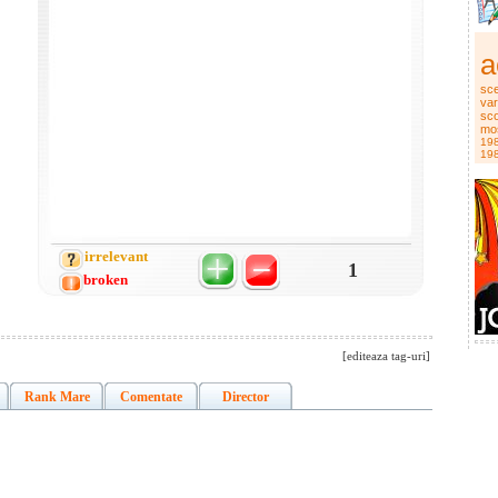
a
sce
var
sco
mo
19
19
irrelevant
1
broken
[editeaza tag-uri]
Rank Mare
Comentate
Director