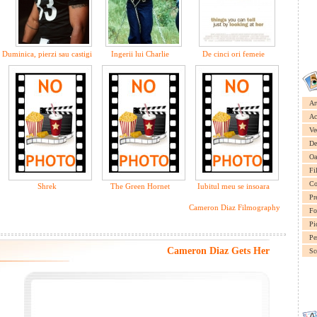
Duminica, pierzi sau castigi
Ingerii lui Charlie
De cinci ori femeie
Ar
Ac
Ve
De
Oa
Fi
Co
Shrek
The Green Hornet
Iubitul meu se insoara
Pr
Cameron Diaz Filmography
Fo
Pi
Pe
Cameron Diaz Gets Her
Sc