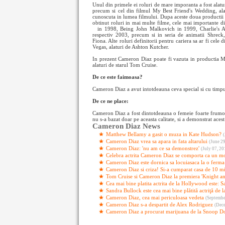
Unul din primele ei roluri de mare imporanta a fost ala
precum si cel din filmul My Best Friend's Wedding, alat
cunoscuta in lumea filmului. Dupa aceste doua productii c
obtinut roluri in mai multe filme, cele mai importante 
in 1998, Being
John Malkovich in 1999, Charlie's An
respectiv 2003, precum si in seria de animatii Shreck
Fiona. Alte roluri definitorii pentru cariera sa ar fi ce
Vegas, alaturi de Ashton Kutcher.
In prezent Cameron Diaz poate fi vazuta in productia M
alaturi de starul Tom Cruise.
De ce este faimoasa?
Cameron Diaz a avut intotdeauna ceva special si cu timpul
De ce ne place:
Cameron Diaz a fost dintotdeauna o femeie foarte frumoasa
nu s-a bazat doar pe aceasta calitate, si a demonstrat aces
Cameron Diaz News
Matthew Bellamy a gasit o muza in Kate Hudson?
(
Cameron Diaz vrea sa apara in fata altarului
(June 29
Cameron Diaz: 'nu am ce sa demonstrez'
(July 07, 20
Celebra actrita Cameron Diaz se comporta ca un mo
Cameron Diaz este dornica sa locuiasaca la o ferma
Cameron Diaz si criza! Si-a cumparat casa de 10 mi
Tom Cruise si Cameron Diaz la premiera 'Knight a
Cea mai bine platita actrita de la Hollywood este: 
Sandra Bullock este cea mai bine plătită actriţă de
Cameron Diaz, cea mai periculoasa vedeta
(Septembe
Cameron Diaz s-a despartit de Alex Rodriguez
(Dec
Cameron Diaz a procurat marijuana de la Snoop D