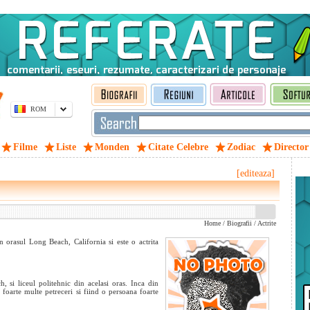
ROM
Filme
Liste
Monden
Citate Celebre
Zodiac
Director
[editeaza]
Home
/
Biografii
/
Actrite
orasul Long Beach, California si este o actrita
 si liceul politehnic din acelasi oras. Inca din
 foarte multe petreceri si fiind o persoana foarte