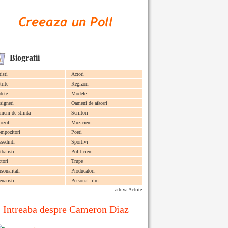
Biografii
tisti
Actori
trite
Regizori
dete
Modele
signeri
Oameni de afaceri
meni de stiinta
Scriitori
lozofi
Muzicieni
mpozitori
Poeti
esedinti
Sportivi
tbalisti
Politicieni
ctori
Trupe
rsonalitati
Producatori
enaristi
Personal film
arhiva Actrite
Intreaba despre Cameron Diaz