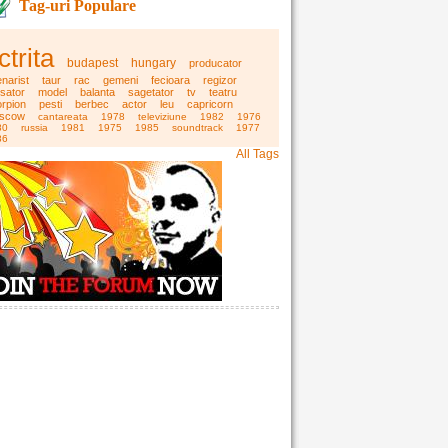
Tag-uri Populare
ctrita
budapest
hungary
producator
narist
taur
rac
gemeni
fecioara
regizor
sator
model
balanta
sagetator
tv
teatru
rpion
pesti
berbec
actor
leu
capricorn
scow
cantareata
1978
televiziune
1982
1976
80
russia
1981
1975
1985
soundtrack
1977
86
All Tags