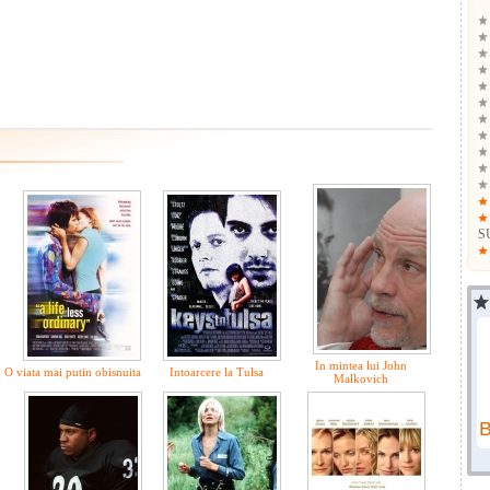
S
In mintea lui John
O viata mai putin obisnuita
Intoarcere la Tulsa
Malkovich