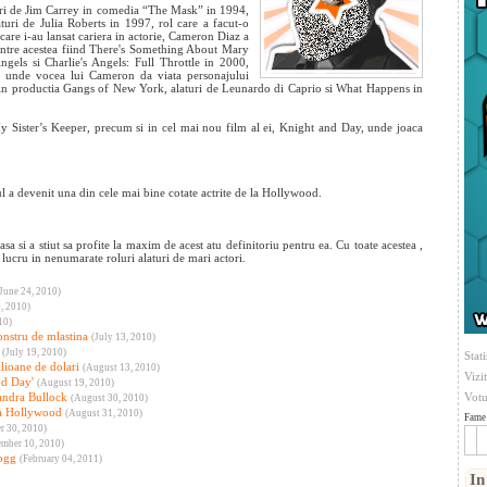
turi de Jim Carrey in comedia “The Mask” in 1994,
uri de Julia Roberts in 1997, rol care a facut-o
are i-au lansat cariera in actorie, Cameron Diaz a
dintre acestea fiind There's Something About Mary
gels si Charlie's Angels: Full Throttle in 2000,
, unde vocea lui Cameron da viata personajului
le din productia Gangs of New York, alaturi de Leunardo di Caprio si What Happens in
y Sister’s Keeper, precum si in cel mai nou film al ei, Knight and Day, unde joaca
 a devenit una din cele mai bine cotate actrite de la Hollywood.
 si a stiut sa profite la maxim de acest atu definitoriu pentru ea. Cu toate acestea ,
t lucru in nenumarate roluri alaturi de mari actori.
June 24, 2010)
, 2010)
10)
nstru de mlastina
(July 13, 2010)
(July 19, 2010)
Stati
lioane de dolari
(August 13, 2010)
Vizi
nd Day'
(August 19, 2010)
Sandra Bullock
Votu
(August 30, 2010)
 la Hollywood
(August 31, 2010)
Fame 
r 30, 2010)
ember 10, 2010)
ogg
(February 04, 2011)
In