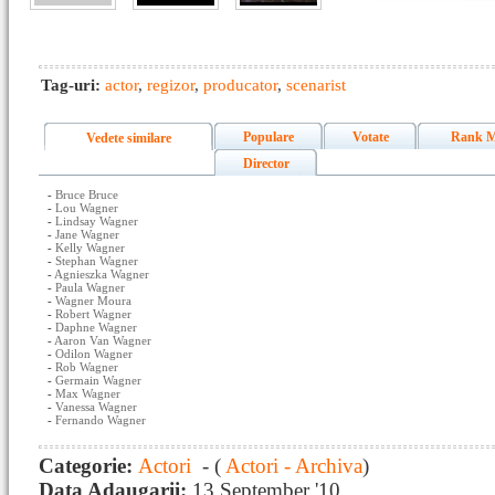
Tag-uri:
actor
,
regizor
,
producator
,
scenarist
Populare
Votate
Rank M
Vedete similare
Director
-
Bruce Bruce
-
Lou Wagner
-
Lindsay Wagner
-
Jane Wagner
-
Kelly Wagner
-
Stephan Wagner
-
Agnieszka Wagner
-
Paula Wagner
-
Wagner Moura
-
Robert Wagner
-
Daphne Wagner
-
Aaron Van Wagner
-
Odilon Wagner
-
Rob Wagner
-
Germain Wagner
-
Max Wagner
-
Vanessa Wagner
-
Fernando Wagner
Categorie:
Actori
- (
Actori - Archiva
)
Data Adaugarii:
13 September '10