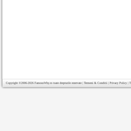
Copyright ©2006-2026
FamousWhy.ro
toate drepturile rezervate |
Termeni & Conditii
|
Privacy Policy
|
T