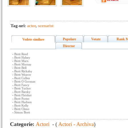
Tag-uri:
actor
,
scenarist
Populare
Votate
Rank M
Vedete similare
Director
-
Brett Reed
-
Brett Halsey
-
Brett Marx
-
Brett Murray
-
Brett Bell
-
Brett Rickaby
-
Brett Weaver
-
Brett Cullen
-
Brett O Gorman
-
Brett Fancy
-
Brett Tucker
-
Brett Barsky
-
Brett Fleisher
-
Brett Porter
-
Brett Hudson
-
Brett Kelly
-
Brett Climo
-
Simon Brett
Categorie:
Actori
- (
Actori - Archiva
)