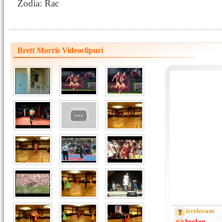
Zodia: Rac
Brett Morris Videoclipuri
irrelevant
broken