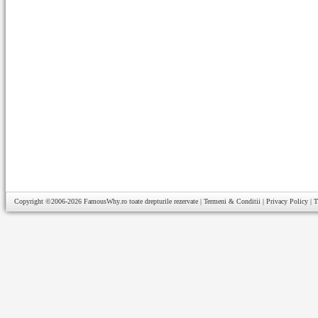
Copyright ©2006-2026
FamousWhy.ro
toate drepturile rezervate |
Termeni & Conditii
|
Privacy Policy
|
T