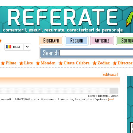
ROM
Filme
Liste
Monden
Citate Celebre
Zodiac
Director
[editeaza]
Home
/
Biografii
/
Actori
a nasterii: 01/04/1964Locatia: Portsmouth, Hampshire, AngliaZodia: Capricorn
[read