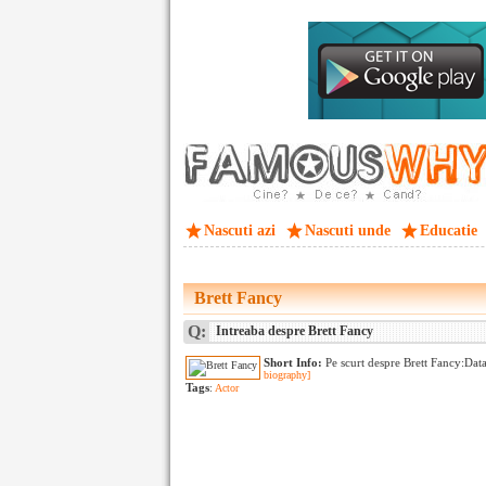
Nascuti azi
Nascuti unde
Educatie
Brett Fancy
Q:
Intreaba despre Brett Fancy
Short Info:
Pe scurt despre Brett Fancy:Dat
biography]
Tags
:
Actor