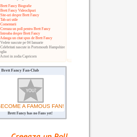
Brett Fancy Biografie
Brett Fancy Videoclipuri
Site-uri despre Brett Fancy
Tab-uri utile
Comentarii
Creeaza un poll pentru Brett Fancy
Intreaba despre Brett Fancy
Adauga un citat spus de Brett Fancy
Vedete nascute pe 04 Ianuarie
Celebritati nascute in Portsmouth
Hampshire
glia
Actori in zodia Capricorn
Brett Fancy Fan-Club
BECOME A FAMOUS FAN!
Brett Fancy has no Fans yet!