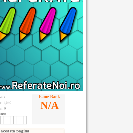
Fame Rank
stici:
N/A
te: 1,040
ri:
0
Riser
 aceasta pagina