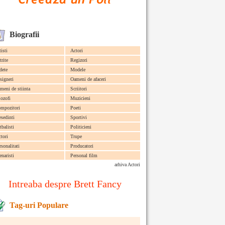
Biografii
tisti
Actori
trite
Regizori
dete
Modele
signeri
Oameni de afaceri
meni de stiinta
Scriitori
lozofi
Muzicieni
mpozitori
Poeti
esedinti
Sportivi
tbalisti
Politicieni
ctori
Trupe
rsonalitati
Producatori
enaristi
Personal film
arhiva Actori
Intreaba despre Brett Fancy
Tag-uri Populare