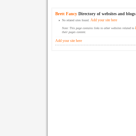
Brett Fancy
Directory of websites and blogs
Add your site here
No related sites found.
Note: This page contains links to other websites related to
their pages content.
Add your site here