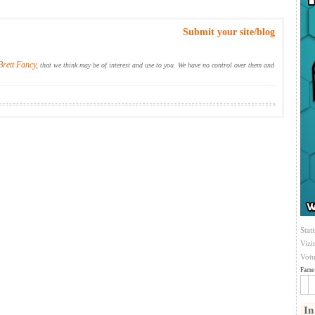
Submit your site/blog
Brett Fancy,
that we think may be of interest and use to you. We have no control over them and
Stati
Vizi
Votu
Fame 
In