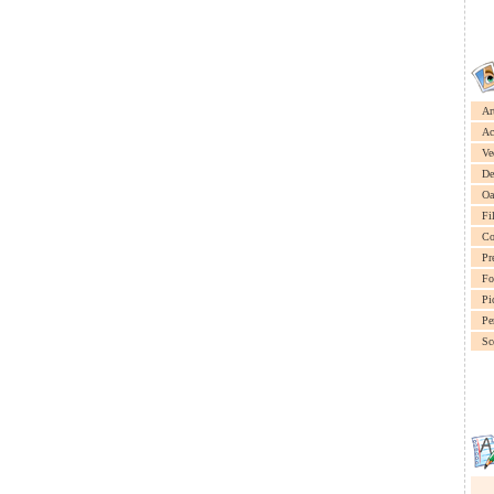
Ar
Ac
Ve
De
Oa
Fi
Co
Pr
Fo
Pi
Pe
Sc