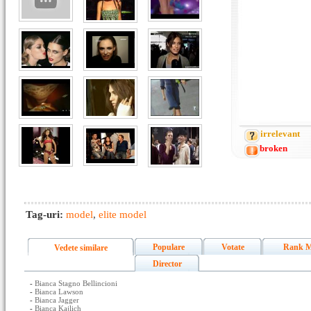
irrelevant
broken
Tag-uri:
model
,
elite model
Populare
Votate
Rank M
Vedete similare
Director
-
Bianca Stagno Bellincioni
-
Bianca Lawson
-
Bianca Jagger
-
Bianca Kajlich