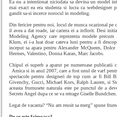
Ea nu a intentionat niciodata sa devina un model int
mai exact ea era studenta si lucra ca webdesigner p
gandit sa-si incerce norocul in modeling.
Din fericire pentru noi, locul de munca ocazional pe 
il avea a dat roade, iar cariera ei a inflorit. Desi initi
Modeling Agency care reprezenta modele precum 
Klum, ei i-a luat doar cateva luni pentru a fi descop
inceput sa apara pentru Alexander McQueen, Dolc
Hermes, Valentino, Donna Karan, Marc Jacobs.
Chipul ei superb a aparut pe numeroase publicatii c
Amica si in
anul 2007, care a fost unul de varf pent
spectacole pentru designeri de top cum ar fi Bill B
Givenchy, Gucci, Michael Kors, Ralph Lauren, si St
aceasta frumusete naturala este pe punctul de a dev
Secrets Angel dupa ce se va retrage Giselle Bundchen.
Legat de vacanta? “Nu am reusit sa merg” spune frumo
De ce este faimoasa?