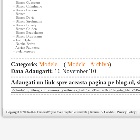
-
Bianca Guaccero
-
Bianca Chiminello
-
Bianca Gervais
-
Bianca
-
Bianca Doria
-
Bianca Strohmann
-
Bianca Lovely
-
Bianca Golden
-
Bianca Beauchamp
-
Bianca Dragusanu
-
Joel J Tyler
-
Natalia Barbu
-
Adrian Paunescu
-
Stela Popescu
Categorie:
Modele
- (
Modele - Archiva
)
Data Adaugarii:
16 November '10
Adaugati un link spre aceasta pagina pe blog-ul, si
Copyright ©2006-2026
FamousWhy.ro
toate drepturile rezervate |
Termeni & Conditii
|
Privacy Policy
|
T