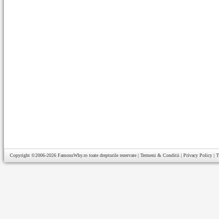
Copyright ©2006-2026
FamousWhy.ro
toate drepturile rezervate |
Termeni & Conditii
|
Privacy Policy
|
T