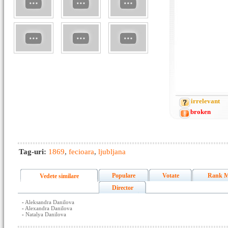
irrelevant
broken
Tag-uri:
1869
,
fecioara
,
ljubljana
Populare
Votate
Rank M
Vedete similare
Director
-
Aleksandra Danilova
-
Alexandra Danilova
-
Natalya Danilova