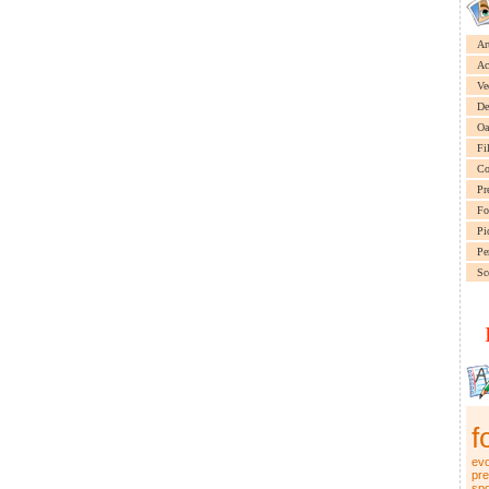
Ar
Ac
Ve
De
Oa
Fi
Co
Pr
Fo
Pi
Pe
Sc
f
evo
pre
spo