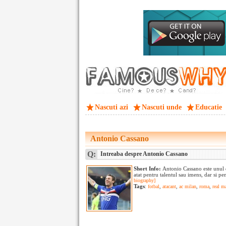
Nascuti azi
Nascuti unde
Educatie
Antonio Cassano
Q:
Intreaba despre Antonio Cassano
Short Info:
Antonio Cassano este unul di
atat pentru talentul sau imens, dar si pe
biography]
Tags
:
fotbal
,
atacant
,
ac milan
,
roma
,
real m