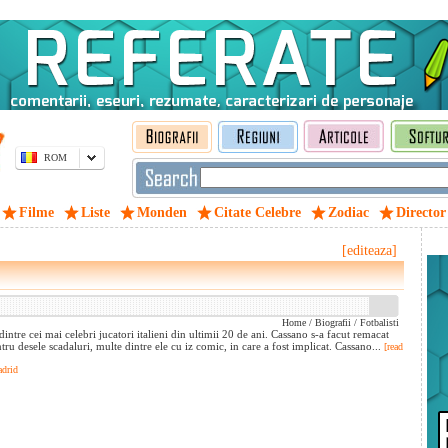
ROM
Filme
Liste
Monden
Citate Celebre
Zodiac
Director
[editeaza]
Home
/
Biografii
/
Fotbalisti
ntre cei mai celebri jucatori italieni din ultimii 20 de ani. Cassano s-a facut remacat
ntru desele scadaluri, multe dintre ele cu iz comic, in care a fost implicat. Cassano...
[read
adrid