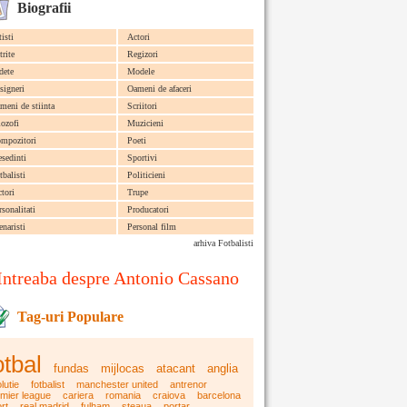
Biografii
tisti
Actori
trite
Regizori
dete
Modele
signeri
Oameni de afaceri
meni de stiinta
Scriitori
lozofi
Muzicieni
mpozitori
Poeti
esedinti
Sportivi
tbalisti
Politicieni
ctori
Trupe
rsonalitati
Producatori
enaristi
Personal film
arhiva Fotbalisti
Intreaba despre Antonio Cassano
Tag-uri Populare
otbal
fundas
mijlocas
atacant
anglia
lutie
fotbalist
manchester united
antrenor
mier league
cariera
romania
craiova
barcelona
rt
real madrid
fulham
steaua
portar