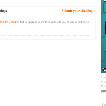
blogs
Submit your site/blog
Antonio Cassano,
that we think may be of interest and use to you. We have no control over
Stati
Vizi
Votu
Fame 
In