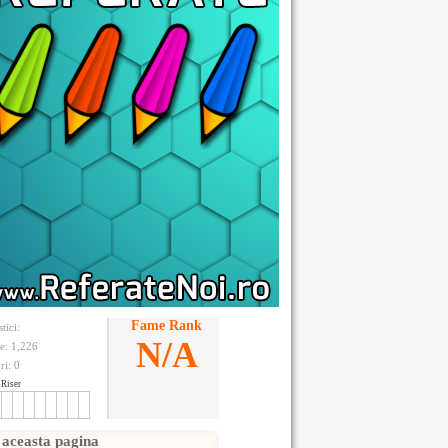
Fame Rank
stici:
N/A
te: 1,226
ri:
0
Riser
 aceasta pagina