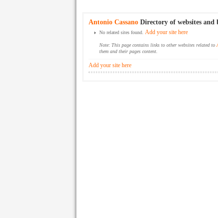
Antonio Cassano
Directory of websites and 
Add your site here
No related sites found.
Note: This page contains links to other websites related to
them and their pages content.
Add your site here