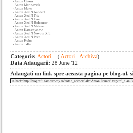
-
Anton Ohorn
-
Anton Marinovich
-
Anton Mater
-
Anton Xed N Kandert
-
Anton Xed N Fric
-
Anton Xed N Fencl
-
Anton Xed N Holzinger
-
Anton Xed N Meisner
-
Anton Karastojanow
-
Anton Xed N Novotn Xfd
-
Anton Xed N Pech
-
Anton Kolm
-
Anton Tiller
Categorie:
Actori
- (
Actori - Archiva
)
Data Adaugarii:
28 June '12
Adaugati un link spre aceasta pagina pe blog-ul, si