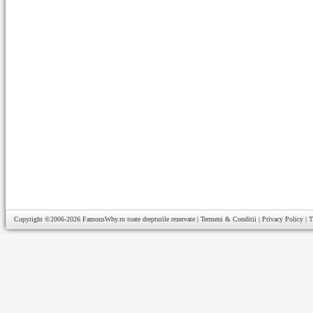
Copyright ©2006-2026
FamousWhy.ro
toate drepturile rezervate |
Termeni & Conditii
|
Privacy Policy
|
T