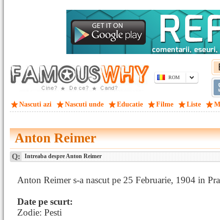
ROM
Nascuti azi
Nascuti unde
Educatie
Filme
Liste
M
Anton Reimer
Q:
Intreaba despre Anton Reimer
Anton Reimer s-a nascut pe 25 Februarie, 1904 in Pr
Date pe scurt:
Zodie: Pesti