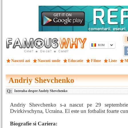
ROM
Nascuti azi
Nascuti unde
Educatie
Filme
Liste
M
Andriy Shevchenko
Q:
Intreaba despre Andriy Shevchenko
Andriy Shevchenko s-a nascut pe 29 septembri
Dvirkivschyna, Ucraina. El este un fotbalist foarte cu
Biografie si Cariera: