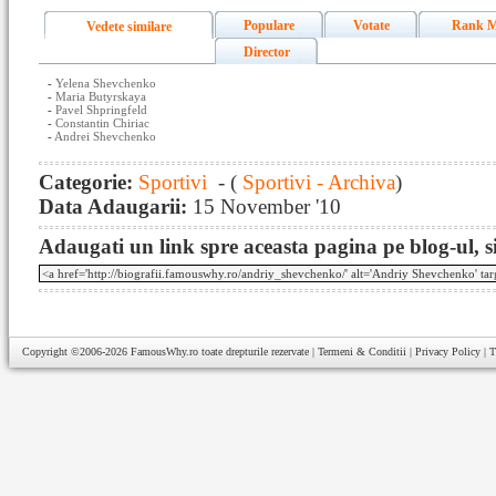
Populare
Votate
Rank M
Vedete similare
Director
-
Yelena Shevchenko
-
Maria Butyrskaya
-
Pavel Shpringfeld
-
Constantin Chiriac
-
Andrei Shevchenko
Categorie:
Sportivi
- (
Sportivi - Archiva
)
Data Adaugarii:
15 November '10
Adaugati un link spre aceasta pagina pe blog-ul, si
Copyright ©2006-2026
FamousWhy.ro
toate drepturile rezervate |
Termeni & Conditii
|
Privacy Policy
|
T