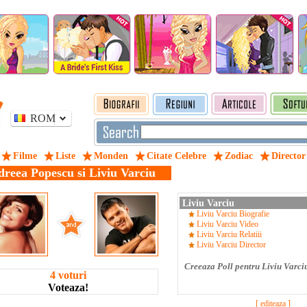
ROM
Filme
Liste
Monden
Citate Celebre
Zodiac
Director
reea Popescu si Liviu Varciu
Liviu Varciu
Liviu Varciu Biografie
Liviu Varciu Video
Liviu Varciu Relatiii
Liviu Varciu Director
Creeaza Poll pentru Liviu Varci
4 voturi
Voteaza!
[ editeaza ]