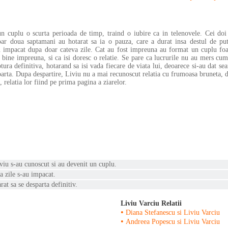
 cuplu o scurta perioada de timp, traind o iubire ca in telenovele. Cei doi
doar doua saptamani au hotarat sa ia o pauza, care a durat insa destul de put
-au impacat dupa doar cateva zile. Cat au fost impreuna au format un cuplu foa
e bine impreuna, si ca isi doresc o relatie. Se pare ca lucrurile nu au mers cum
tura definitiva, hotarand sa isi vada fiecare de viata lui, deoarece si-au dat se
sparta. Dupa despartire, Liviu nu a mai recunoscut relatia cu frumoasa bruneta, d
, relatia lor fiind pe prima pagina a ziarelor.
viu s-au cunoscut si au devenit un cuplu.
va zile s-au impacat.
at sa se desparta definitiv.
Liviu Varciu Relatii
•
Diana Stefanescu si Liviu Varciu
•
Andreea Popescu si Liviu Varciu