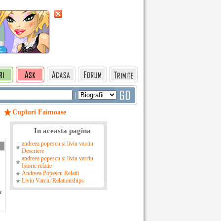
|
Cupluri Faimoase
In aceasta pagina
andreea popescu si liviu varciu
Descriere
andreea popescu si liviu varciu
Istoric relatie
Andreea Popescu Relatii
Liviu Varciu Relationships
u