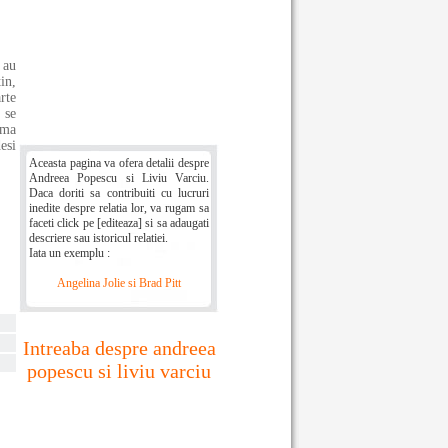
 au
in,
rte
 se
ama
esi
Aceasta pagina va ofera detalii despre
Andreea Popescu si Liviu Varciu.
Daca doriti sa contribuiti cu lucruri
inedite despre relatia lor, va rugam sa
faceti click pe [editeaza] si sa adaugati
descriere sau istoricul relatiei.
Iata un exemplu :
Angelina Jolie si Brad Pitt
Intreaba despre andreea
popescu si liviu varciu