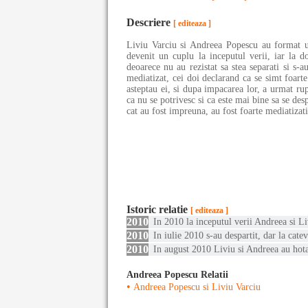
Descriere
[ editeaza ]
Liviu Varciu si Andreea Popescu au format un
devenit un cuplu la inceputul verii, iar la 
deoarece nu au rezistat sa stea separati si s
mediatizat, cei doi declarand ca se simt foart
asteptau ei, si dupa impacarea lor, a urmat rup
ca nu se potrivesc si ca este mai bine sa se de
cat au fost impreuna, au fost foarte mediatizati
Istoric relatie
[ editeaza ]
2010
In 2010 la inceputul verii Andreea si Li
2010
In iulie 2010 s-au despartit, dar la cate
2010
In august 2010 Liviu si Andreea au hotar
Andreea Popescu Relatii
•
Andreea Popescu si Liviu Varciu