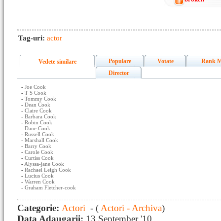
Tag-uri:
actor
Populare
Votate
Rank M
Vedete similare
Director
-
Joe Cook
-
T S Cook
-
Tommy Cook
-
Dean Cook
-
Claire Cook
-
Barbara Cook
-
Robin Cook
-
Dane Cook
-
Russell Cook
-
Marshall Cook
-
Barry Cook
-
Carole Cook
-
Curtiss Cook
-
Alyssa-jane Cook
-
Rachael Leigh Cook
-
Lucius Cook
-
Warren Cook
-
Graham Fletcher-cook
Categorie:
Actori
- (
Actori - Archiva
)
Data Adaugarii:
13 September '10