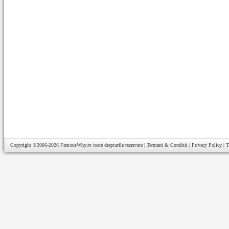
Copyright ©2006-2026
FamousWhy.ro
toate drepturile rezervate |
Termeni & Conditii
|
Privacy Policy
|
T