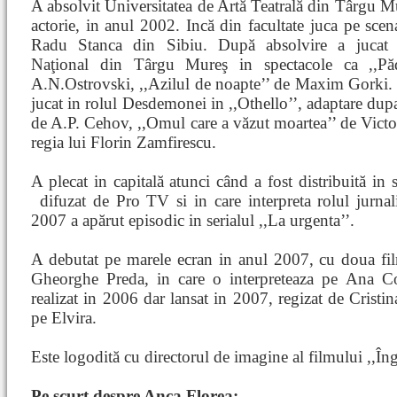
A absolvit Universitatea de Artă Teatrală din Târgu Mu
actorie, in anul 2002. Incă din facultate juca pe scen
Radu Stanca din Sibiu. După absolvire a jucat 
Naţional din Târgu Mureş in spectacole ca ,,Pă
A.N.Ostrovski, ,,Azilul de noapte’’ de Maxim Gorki.
jucat in rolul Desdemonei in ,,Othello’’, adaptare dupa
de A.P. Cehov, ,,Omul care a văzut moartea’’ de Victor 
regia lui Florin Zamfirescu.
A plecat in capitală atunci când a fost distribuită in 
difuzat de Pro TV si in care interpreta rolul jurna
2007 a apărut episodic in serialul ,,La urgenta’’.
A debutat pe marele ecran in anul 2007, cu doua fil
Gheorghe Preda, in care o interpreteaza pe Ana C
realizat in 2006 dar lansat in 2007, regizat de Cristin
pe Elvira.
Este logodită cu directorul de imagine al filmului ,,Îng
Pe scurt despre Anca Florea: