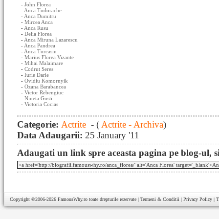
-
John Florea
-
Anca Tudorache
-
Anca Dumitru
-
Mircea Anca
-
Anca Rusu
-
Delia Florea
-
Anca Miruna Lazarescu
-
Anca Pandrea
-
Anca Turcasiu
-
Marius Florea Vizante
-
Mihai Malaimare
-
Codrut Seres
-
Iurie Darie
-
Ovidiu Komornyik
-
Ozana Barabancea
-
Victor Rebengiuc
-
Nineta Gusti
-
Victoria Cocias
Categorie:
Actrite
- (
Actrite - Archiva
)
Data Adaugarii:
25 January '11
Adaugati un link spre aceasta pagina pe blog-ul, si
Copyright ©2006-2026
FamousWhy.ro
toate drepturile rezervate |
Termeni & Conditii
|
Privacy Policy
|
T