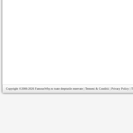
Copyright ©2006-2026
FamousWhy.ro
toate drepturile rezervate |
Termeni & Conditii
|
Privacy Policy
|
T