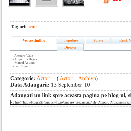
Tag-uri:
actor
Populare
Votate
Rank M
Vedete similare
Director
-
Amparo Valle
-
Amparo Villegas
-
Marcal Aquino
-
Seu Jorge
Categorie:
Actori
- (
Actori - Archiva
)
Data Adaugarii:
13 September '10
Adaugati un link spre aceasta pagina pe blog-ul, si