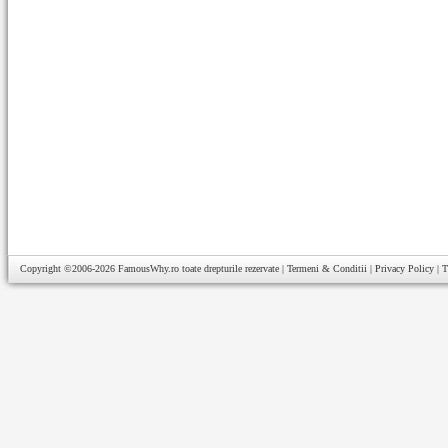
Copyright ©2006-2026
FamousWhy.ro
toate drepturile rezervate |
Termeni & Conditii
|
Privacy Policy
|
T