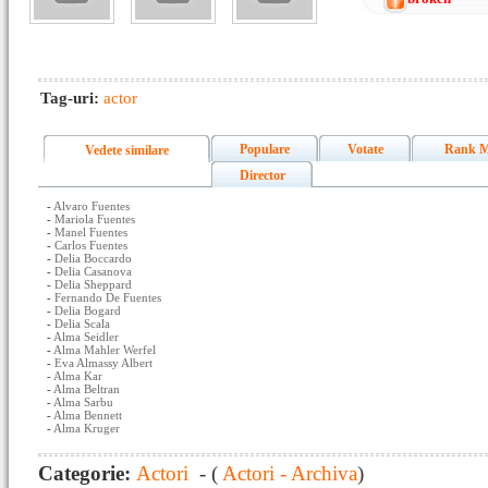
Tag-uri:
actor
Populare
Votate
Rank M
Vedete similare
Director
-
Alvaro Fuentes
-
Mariola Fuentes
-
Manel Fuentes
-
Carlos Fuentes
-
Delia Boccardo
-
Delia Casanova
-
Delia Sheppard
-
Fernando De Fuentes
-
Delia Bogard
-
Delia Scala
-
Alma Seidler
-
Alma Mahler Werfel
-
Eva Almassy Albert
-
Alma Kar
-
Alma Beltran
-
Alma Sarbu
-
Alma Bennett
-
Alma Kruger
Categorie:
Actori
- (
Actori - Archiva
)