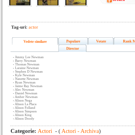
Tag-uri:
actor
Populare
Votate
Rank M
Vedete similare
Director
-
Jimmy Lee Newman
-
Barry Newman
-
Thomas Newman
-
Laraine Newman
-
Stephen D Newman
-
Kyle Newman
-
Nanette Newman
-
Ryan Newman
-
Jaime Ray Newman
-
Alec Newman
-
Daniel Newman
-
Amber Newman
-
Alison Nega
-
Alison La Placa
-
Alison Folland
-
Alison Simpson
-
Alison King
-
Alison Doody
Categorie:
Actori
- (
Actori - Archiva
)