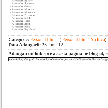
-
Alexandru Agache
-
Alexandru Stanescu
-
Alexandru Groza
-
Alexandru Mirodan
-
Alexandru Mihaescu
-
Alexandru Preoteasa
-
Alexandru Schiller
-
Alexandru Tatos
-
Alexandru Baciu
-
Alexandru Radu
-
Alexandru Papadopol
Categorie:
Personal film
- (
Personal film - Archiva
)
Data Adaugarii:
26 June '12
Adaugati un link spre aceasta pagina pe blog-ul, si