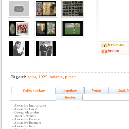
irrelevant
broken
Tag-uri:
actor
,
1925
,
balanta
,
pitesti
Populare
Votate
Rank M
Vedete similare
Director
-
Alexandru Intorsureanu
-
Alexandru David
-
George Alexandru
-
Matei Alexandru
-
Alexandru Herescu
-
Alexandru Boiangiu
-
Alexandru Itcus