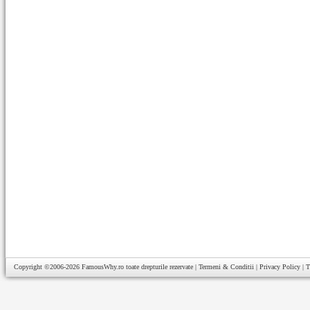
Copyright ©2006-2026
FamousWhy.ro
toate drepturile rezervate |
Termeni & Conditii
|
Privacy Policy
|
T