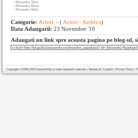
-
Alexandru Tatos
-
Alexandru Baciu
-
Alexandru Radu
Categorie:
Actori
- (
Actori - Archiva
)
Data Adaugarii:
23 November '10
Adaugati un link spre aceasta pagina pe blog-ul, si
Copyright ©2006-2026
FamousWhy.ro
toate drepturile rezervate |
Termeni & Conditii
|
Privacy Policy
|
T