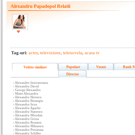
Alexandru Papadopol Relatii
Tag-uri:
actor
,
televiziune
,
telenovela
,
acasa tv
Populare
Votate
Rank M
Vedete similare
Director
-
Alexandru Intorsureanu
-
Alexandru David
-
George Alexandru
-
Matei Alexandru
-
Alexandru Herescu
-
Alexandru Boiangiu
-
Alexandru Itcus
-
Alexandru Agache
-
Alexandru Stanescu
-
Alexandru Mirodan
-
Alexandru Groza
-
Alexandru Rosianu
-
Alexandru Mihaescu
-
Alexandru Preoteasa
-
Alexandru Schiller