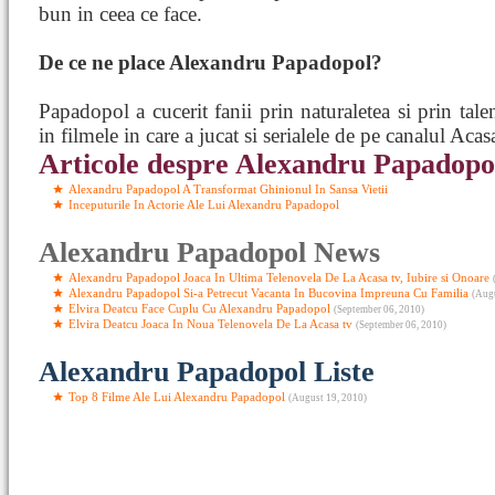
bun in ceea ce face.
De ce ne place Alexandru Papadopol?
Papadopol a cucerit fanii prin naturaletea si prin tale
in filmele in care a jucat si serialele de pe canalul Acas
Articole despre Alexandru Papadopo
Alexandru Papadopol A Transformat Ghinionul In Sansa Vietii
Inceputurile In Actorie Ale Lui Alexandru Papadopol
Alexandru Papadopol News
Alexandru Papadopol Joaca In Ultima Telenovela De La Acasa tv, Iubire si Onoare
Alexandru Papadopol Si-a Petrecut Vacanta In Bucovina Impreuna Cu Familia
(Augu
Elvira Deatcu Face Cuplu Cu Alexandru Papadopol
(September 06, 2010)
Elvira Deatcu Joaca In Noua Telenovela De La Acasa tv
(September 06, 2010)
Alexandru Papadopol Liste
Top 8 Filme Ale Lui Alexandru Papadopol
(August 19, 2010)