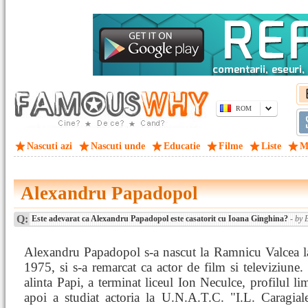
ROM
Nascuti azi
Nascuti unde
Educatie
Filme
Liste
M
Alexandru Papadopol
Q:
Este adevarat ca Alexandru Papadopol este casatorit cu Ioana Ginghina?
- by 
Alexandru Papadopol s-a nascut la Ramnicu Valcea la
1975, si s-a remarcat ca actor de film si televiziune. P
alinta Papi, a terminat liceul Ion Neculce, profilul lim
apoi a studiat actoria la U.N.A.T.C. "I.L. Caragial