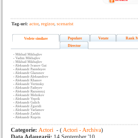
Tag-uri:
actor
,
regizor
,
scenarist
Populare
Votate
Rank M
Vedete similare
Director
-
Mikhail Mikhajlov
-
Vadim Mikhajlov
-
Mikhail Mikhajlov
-
Aleksandr Ivanov Gai
-
Aleksandr Panteleyev
-
Aleksandr Glazunov
-
Aleksandr Aleksandrov
-
Aleksandr Khanov
-
Aleksandr Vertinsky
-
Aleksandr Fadeyev
-
Aleksandr Razumnyj
-
Aleksandr Melnikov
-
Aleksandr Veprik
-
Aleksandr Galich
-
Aleksandr Zguridi
-
Aleksandr Varlamov
-
Aleksandr Zarkhi
-
Aleksandr Kuprin
Categorie:
Actori
- (
Actori - Archiva
)
Data Adaugarii:
14 September '10