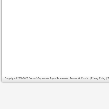
Copyright ©2006-2026
FamousWhy.ro
toate drepturile rezervate |
Termeni & Conditii
|
Privacy Policy
|
T