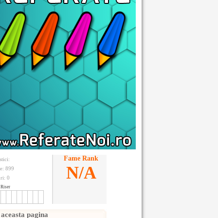
Fame Rank
stici:
N/A
te: 899
ri:
0
Riser
 aceasta pagina