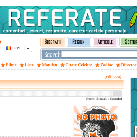
ROM
Filme
Liste
Monden
Citate Celebre
Zodiac
Director
[editeaza]
Home
/
Biografii
/
Scenaristi