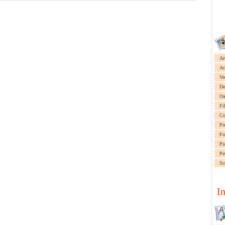
Ar
Ac
Ve
De
Oa
Fi
Co
Pr
Fo
Pi
Pe
Sc
I