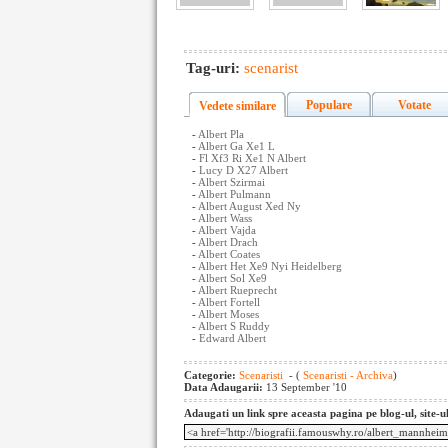
Tag-uri:
scenarist
Populare
Votate
Vedete similare
-
Albert Pla
-
Albert Ga Xe1 L
-
Fl Xf3 Ri Xe1 N Albert
-
Lucy D X27 Albert
-
Albert Szirmai
-
Albert Pulmann
-
Albert August Xed Ny
-
Albert Wass
-
Albert Vajda
-
Albert Drach
-
Albert Coates
-
Albert Het Xe9 Nyi Heidelberg
-
Albert Sol Xe9
-
Albert Rueprecht
-
Albert Fortell
-
Albert Moses
-
Albert S Ruddy
-
Edward Albert
Categorie:
Scenaristi
- (
Scenaristi - Archiva
)
Data Adaugarii:
13 September '10
Adaugati un link spre aceasta pagina pe blog-ul, site-u