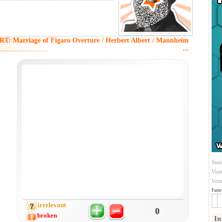
: Marriage of Figaro Overture / Herbert Albert / Mannheim
...
Stati
Vizi
Votu
Fame 
irrelevant
0
broken
In