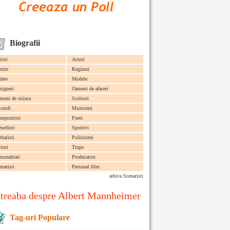
Biografii
tisti
Actori
trite
Regizori
dete
Modele
signeri
Oameni de afaceri
meni de stiinta
Scriitori
lozofi
Muzicieni
mpozitori
Poeti
esedinti
Sportivi
tbalisti
Politicieni
ctori
Trupe
rsonalitati
Producatori
enaristi
Personal film
arhiva Scenaristi
ntreaba despre Albert Mannheimer
Tag-uri Populare