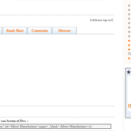
[editeaza tag-uri]
Rank Mare
Comentate
Director
S
l sau forum-ul Dvs. :