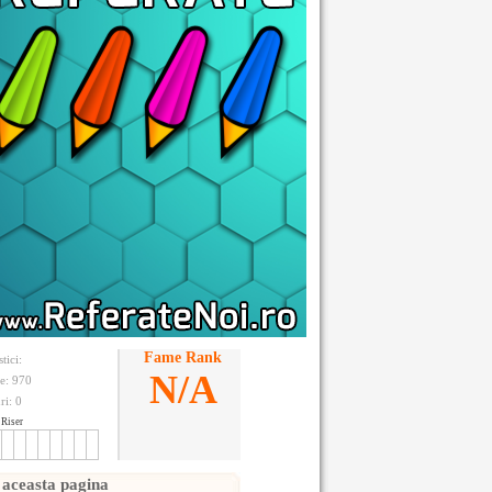
Fame Rank
stici:
N/A
te: 970
ri:
0
Riser
 aceasta pagina