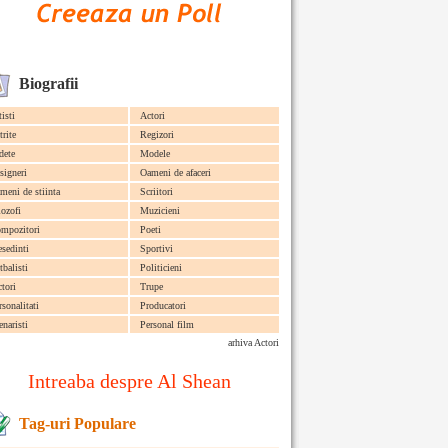
Biografii
tisti
Actori
trite
Regizori
dete
Modele
signeri
Oameni de afaceri
meni de stiinta
Scriitori
lozofi
Muzicieni
mpozitori
Poeti
esedinti
Sportivi
tbalisti
Politicieni
ctori
Trupe
rsonalitati
Producatori
enaristi
Personal film
arhiva Actori
Intreaba despre Al Shean
Tag-uri Populare