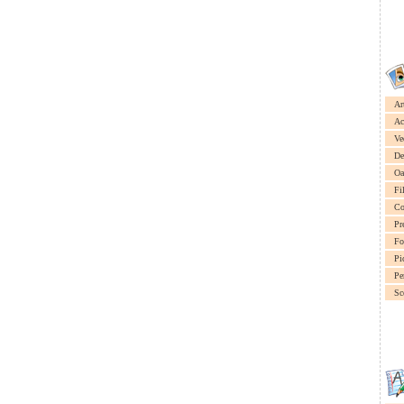
Ar
Ac
Ve
De
Oa
Fi
Co
Pr
Fo
Pi
Pe
Sc