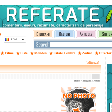
ROM
Filme
Liste
Monden
Citate Celebre
Zodiac
Director
[editeaza]
Home
/
Biografii
/
Actori