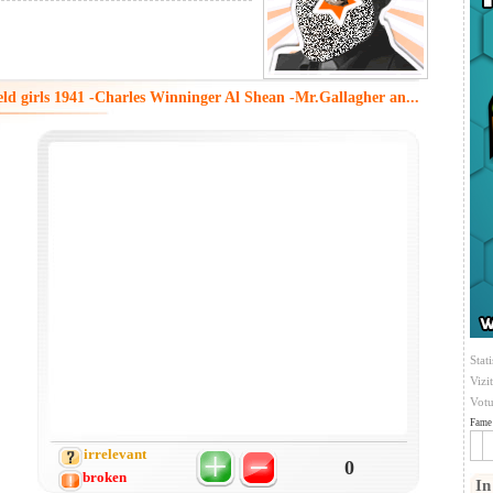
eld girls 1941 -Charles Winninger Al Shean -Mr.Gallagher an...
Stati
Vizi
Votu
Fame 
irrelevant
0
broken
In