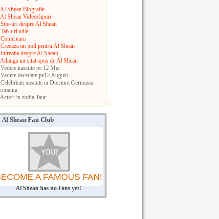
Al Shean Biografie
Al Shean Videoclipuri
Site-uri despre Al Shean
Tab-uri utile
Comentarii
Creeaza un poll pentru Al Shean
Intreaba despre Al Shean
Adauga un citat spus de Al Shean
Vedete nascute pe 12 Mai
Vedete decedate pe12 August
Celebritati nascute in Dornum
Germania
ermania
Actori in zodia Taur
Al Shean Fan-Club
BECOME A FAMOUS FAN!
Al Shean has no Fans yet!