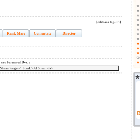
[editeaza tag-uri]
Rank Mare
Comentate
Director
G
l sau forum-ul Dvs. :