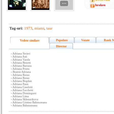
broken
Tag-uri:
1973
,
miami
,
taur
Populare
Votate
Rank M
Vedete similare
Director
-
Adriana Sivieri
-
Adriana Asti
-
Adriana Varela
-
Adriana Benetti
-
Adriana Barraza
-
Adriana Prieto
-
Beatriz Adriana
-
Adriana Russo
-
Adriana Russo
-
Adriana Bogdan
-
Adriana Paun
-
Adriana Caselotti
-
Adriana Facchetti
-
Adriana Dominguez
-
Adriana Lima
-
Adriana Sklenarikova
-
Adriana Cristina Bahmuteanu
-
Adriana Bahmuteanu