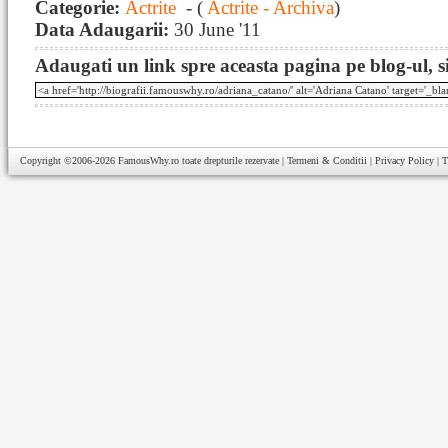
Categorie:
Actrite
- (
Actrite - Archiva
)
Data Adaugarii:
30 June '11
Adaugati un link spre aceasta pagina pe blog-ul, si
Copyright ©2006-2026
FamousWhy.ro
toate drepturile rezervate |
Termeni & Conditii
|
Privacy Policy
|
T