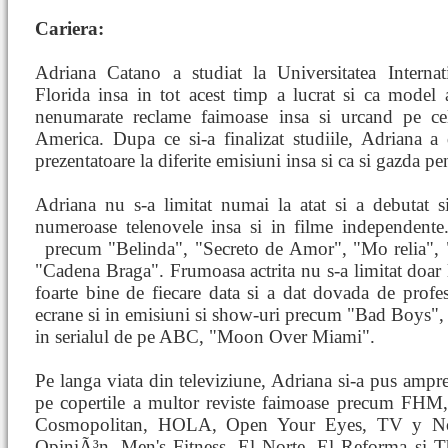
Cariera:
Adriana Catano a studiat la Universitatea Internat
Florida insa in tot acest timp a lucrat si ca model
nenumarate reclame faimoase insa si urcand pe ce
America. Dupa ce si-a finalizat studiile, Adriana a
prezentatoare la diferite emisiuni insa si ca si gazda pe
Adriana nu s-a limitat numai la atat si a debutat s
numeroase telenovele insa si in filme independente.
precum "Belinda", "Secreto de Amor", "Mo
relia"
"Cadena Braga". Frumoasa actrita nu s-a limitat doar l
foarte bine de fiecare data si a dat dovada de profe
ecrane si in emisiuni si show-uri precum "Bad Boys"
in serialul de pe ABC, "Moon Over Miami".
Pe langa viata din televiziune, Adriana si-a pus ampren
pe copertile a multor reviste faimoase precum FHM,
Cosmopolitan, HOLA, Open Your Eyes, TV y No
OpiniÃ³n, Men's Fitness, El Norte, El Reforma si 