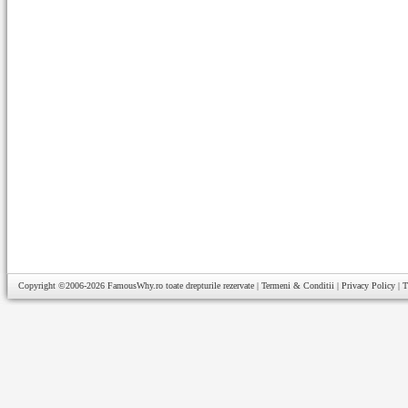
Copyright ©2006-2026
FamousWhy.ro
toate drepturile rezervate |
Termeni & Conditii
|
Privacy Policy
|
T