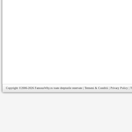
Copyright ©2006-2026
FamousWhy.ro
toate drepturile rezervate |
Termeni & Conditii
|
Privacy Policy
|
T