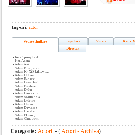
Tag-uri:
actor
Populare
Votate
Rank M
Vedete similare
Director
-
Rick Springfield
-
Ken Adam
-
Adam Ant
-
Adam Krzeptowski
-
Adam Kr Xf3 Likiewicz
-
Adam Dobosz
-
Adam Rapacki
-
Adam Drzewicki
-
Adam Brodzisz
-
Adam Didur
-
Adam Daniewicz
-
Adam Scarimbolo
-
Adam Lefevre
-
Adam Ohren
-
Adam Davidson
-
Adam Hackbarth
-
Adam Fleming
-
Adam Chubbuck
Categorie:
Actori
- (
Actori - Archiva
)