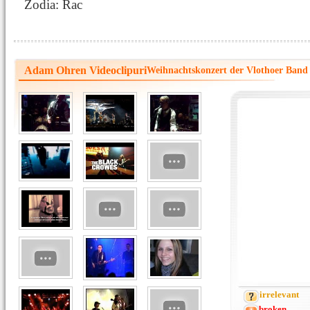
Zodia: Rac
Adam Ohren Videoclipuri
Weihnachtskonzert der Vlothoer Ba
irrelevant
broken