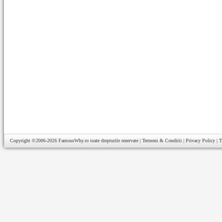
Copyright ©2006-2026
FamousWhy.ro
toate drepturile rezervate |
Termeni & Conditii
|
Privacy Policy
|
T