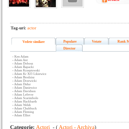
Tag-uri:
actor
Populare
Votate
Rank M
Vedete similare
Director
-
Ken Adam
-
Adam Ant
-
Adam Dobosz
-
Adam Rapacki
-
Adam Krzeptowski
-
Adam Kr Xf3 Likiewicz
-
Adam Brodzisz
-
Adam Drzewicki
-
Adam Didur
-
Adam Daniewicz
-
Adam Davidson
-
Adam Lefevre
-
Adam Scarimbolo
-
Adam Hackbarth
-
Adam Welsh
-
Adam Chubbuck
-
Adam Fleming
-
Adam Elliot
Categorie:
Actori
- (
Actori - Archiva
)