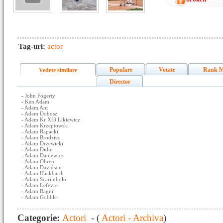
Tag-uri:
actor
Populare
Votate
Rank M
Vedete similare
Director
-
John Fogerty
-
Ken Adam
-
Adam Ant
-
Adam Dobosz
-
Adam Kr Xf3 Likiewicz
-
Adam Krzeptowski
-
Adam Rapacki
-
Adam Brodzisz
-
Adam Drzewicki
-
Adam Didur
-
Adam Daniewicz
-
Adam Ohren
-
Adam Davidson
-
Adam Hackbarth
-
Adam Scarimbolo
-
Adam Lefevre
-
Adam Bagni
-
Adam Gobble
Categorie:
Actori
- (
Actori - Archiva
)