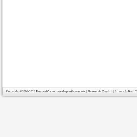
Copyright ©2006-2026
FamousWhy.ro
toate drepturile rezervate |
Termeni & Conditii
|
Privacy Policy
|
T