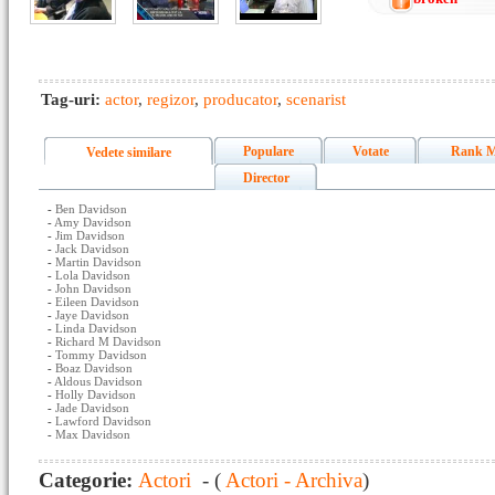
Tag-uri:
actor
,
regizor
,
producator
,
scenarist
Populare
Votate
Rank M
Vedete similare
Director
-
Ben Davidson
-
Amy Davidson
-
Jim Davidson
-
Jack Davidson
-
Martin Davidson
-
Lola Davidson
-
John Davidson
-
Eileen Davidson
-
Jaye Davidson
-
Linda Davidson
-
Richard M Davidson
-
Tommy Davidson
-
Boaz Davidson
-
Aldous Davidson
-
Holly Davidson
-
Jade Davidson
-
Lawford Davidson
-
Max Davidson
Categorie:
Actori
- (
Actori - Archiva
)