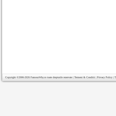
Copyright ©2006-2026
FamousWhy.ro
toate drepturile rezervate |
Termeni & Conditii
|
Privacy Policy
|
T