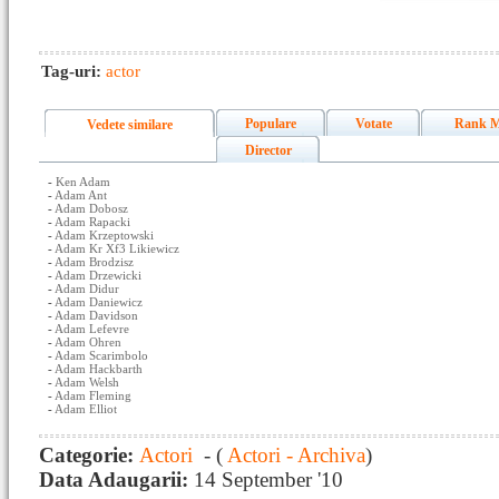
Tag-uri:
actor
Populare
Votate
Rank M
Vedete similare
Director
-
Ken Adam
-
Adam Ant
-
Adam Dobosz
-
Adam Rapacki
-
Adam Krzeptowski
-
Adam Kr Xf3 Likiewicz
-
Adam Brodzisz
-
Adam Drzewicki
-
Adam Didur
-
Adam Daniewicz
-
Adam Davidson
-
Adam Lefevre
-
Adam Ohren
-
Adam Scarimbolo
-
Adam Hackbarth
-
Adam Welsh
-
Adam Fleming
-
Adam Elliot
Categorie:
Actori
- (
Actori - Archiva
)
Data Adaugarii:
14 September '10