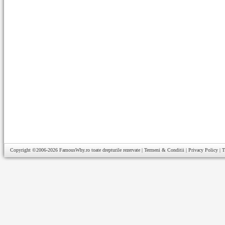
Copyright ©2006-2026
FamousWhy.ro
toate drepturile rezervate |
Termeni & Conditii
|
Privacy Policy
|
T