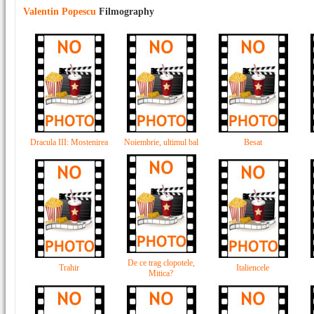
Valentin Popescu
Filmography
Dracula III: Mostenirea
Noiembrie, ultimul bal
Besat
De ce trag clopotele,
Trahir
Italiencele
Mitica?