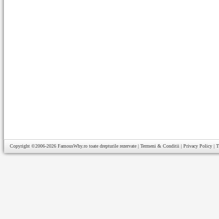
Copyright ©2006-2026
FamousWhy.ro
toate drepturile rezervate |
Termeni & Conditii
|
Privacy Policy
|
T