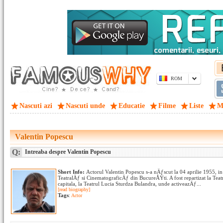
ROM
Nascuti azi
Nascuti unde
Educatie
Filme
Liste
M
Valentin Popescu
Q:
Intreaba despre Valentin Popescu
Short Info:
Actorul Valentin Popescu s-a nÄƒscut la 04 aprilie 1955, in 
TeatralÄƒ si CinematograficÄƒ din BucureÅŸti. A fost repartizat la Teat
capitala, la Teatrul Lucia Sturdza Bulandra, unde activeazÄƒ...
[read biography]
Tags
:
Actor