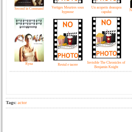
Vertiges Meurtres sous
Un acoperis deasupra
Second in Command
N
hypnose
capului
Invisible The Chronicles of
Ryna
Restul e tacere
Benjamin Knight
Tags:
actor