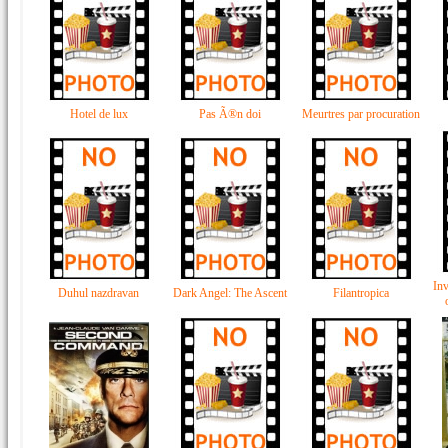
Hotel de lux
Pas Ã®n doi
Meurtres par procuration
Inv
Duhul nazdravan
Dark Angel: The Ascent
Filantropica