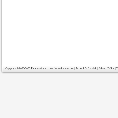
Copyright ©2006-2026
FamousWhy.ro
toate drepturile rezervate |
Termeni & Conditii
|
Privacy Policy
|
T