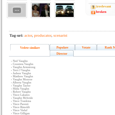
irrelevant
broken
Tag-uri:
actor
,
producator
,
scenarist
Populare
Votate
Rank M
Vedete similare
Director
-
Ned Vaughn
-
Countess Vaughn
-
Vaughn Armstrong
-
Terri J Vaughn
-
Judson Vaughn
-
Matthew Vaughn
-
Vaughn Monroe
-
Alberta Vaughn
-
Vaughn Taylor
-
Hilda Vaughn
-
Robert Vaughn
-
Vince Lakatos
-
Vaughn Mcbride
-
Vince Trankina
-
Vince Parenti
-
Vince Rimoldi
-
Vince Vieluf
-
Vince Gilligan