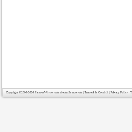
Copyright ©2006-2026
FamousWhy.ro
toate drepturile rezervate |
Termeni & Conditii
|
Privacy Policy
|
T