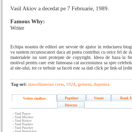
Vasil Akiov a decedat pe 7 Februarie, 1989.
Famous Why:
Writer
Echipa noastra de editori are nevoie de ajutor in redactarea biog
va suntem recunoscatori daca ati putea contribui cu orice fel de d
materialele nu sunt protejate de copyright. Ideea de baza la fie
motivul pentru care este faimoasa cat ascensiunea sa spre celebrita
al site-ului, tot ce trebuie sa faceti este sa dati click pe link-ul [e
Tag-uri:
miscellaneous crew
,
1924
,
gemeni
,
dupnitza
Populare
Votate
Rank M
Vedete similare
Director
-
Vasil Popov
-
Vasil Mirchev
-
Vasil Kirkov
-
Vasil Popiliev
-
Vasil Panchev
-
Vasil Holiolchev