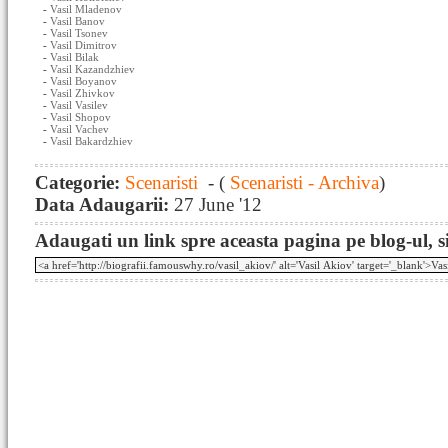
-
Vasil Mladenov
-
Vasil Banov
-
Vasil Tsonev
-
Vasil Dimitrov
-
Vasil Bilak
-
Vasil Kazandzhiev
-
Vasil Boyanov
-
Vasil Zhivkov
-
Vasil Vasilev
-
Vasil Shopov
-
Vasil Vachev
-
Vasil Bakardzhiev
Categorie:
Scenaristi
- (
Scenaristi - Archiva
)
Data Adaugarii:
27 June '12
Adaugati un link spre aceasta pagina pe blog-ul, si