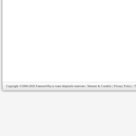
Copyright ©2006-2026
FamousWhy.ro
toate drepturile rezervate |
Termeni & Conditii
|
Privacy Policy
|
T