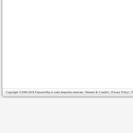
Copyright ©2006-2026
FamousWhy.ro
toate drepturile rezervate |
Termeni & Conditii
|
Privacy Policy
|
T