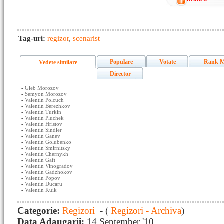
Tag-uri:
regizor
,
scenarist
Populare
Votate
Rank M
Vedete similare
Director
-
Gleb Morozov
-
Semyon Morozov
-
Valentin Polcuch
-
Valentin Berezhkov
-
Valentin Turkin
-
Valentin Pluchek
-
Valentin Hristov
-
Valentin Sindler
-
Valentin Ganev
-
Valentin Golubenko
-
Valentin Smirnitsky
-
Valentin Chernykh
-
Valentin Gaft
-
Valentin Vinogradov
-
Valentin Gadzhokov
-
Valentin Popov
-
Valentin Ducaru
-
Valentin Kuik
Categorie:
Regizori
- (
Regizori - Archiva
)
Data Adaugarii:
14 September '10