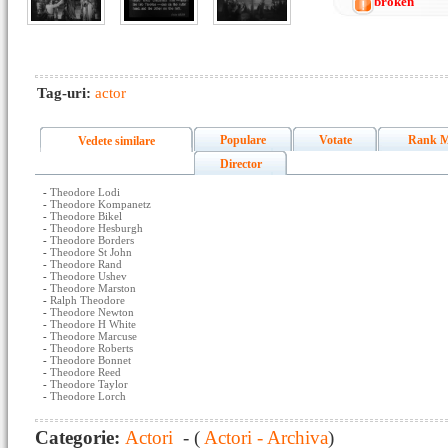
broken
Tag-uri:
actor
Populare
Votate
Rank M
Vedete similare
Director
-
Theodore Lodi
-
Theodore Kompanetz
-
Theodore Bikel
-
Theodore Hesburgh
-
Theodore Borders
-
Theodore St John
-
Theodore Rand
-
Theodore Ushev
-
Theodore Marston
-
Ralph Theodore
-
Theodore Newton
-
Theodore H White
-
Theodore Marcuse
-
Theodore Roberts
-
Theodore Bonnet
-
Theodore Reed
-
Theodore Taylor
-
Theodore Lorch
Categorie:
Actori
- (
Actori - Archiva
)