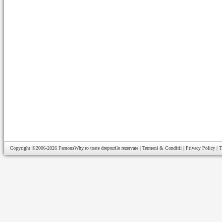
Copyright ©2006-2026
FamousWhy.ro
toate drepturile rezervate |
Termeni & Conditii
|
Privacy Policy
|
T