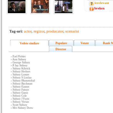
irrelevant
broken
Tag-uri:
actor
,
regizor
,
producator
,
scenarist
Populare
Votate
Rank M
Vedete similare
Director
-
Earl Poitier
-
Ann Sidney
-
George Sidney
-
P Jay Sidney
-
Sidney Kibrick
-
Sidney Herbert
-
Sidney Lumet
-
Sidney S Liufau
-
Sidney Blumenthal
-
Sidney Buchman
-
Sidney Easton
-
Sidney Faison
-
Sidney Ganis
-
Sidney Cole
-
Sidney J Furie
-
Sidney Vivian
-
Scott Sidney
-
Mrs Sidney Drew