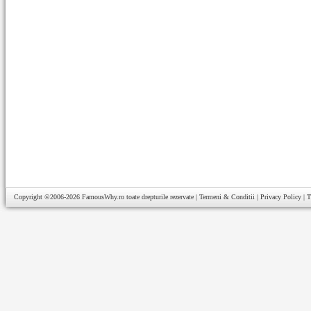
Copyright ©2006-2026
FamousWhy.ro
toate drepturile rezervate |
Termeni & Conditii
|
Privacy Policy
|
T