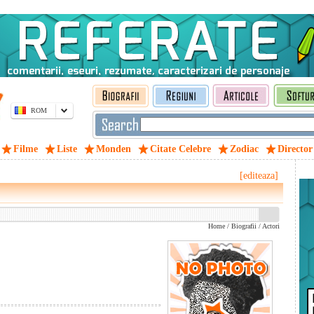
ROM
Filme
Liste
Monden
Citate Celebre
Zodiac
Director
[editeaza]
Home
/
Biografii
/
Actori