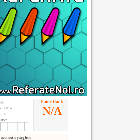
Fame Rank
stici:
N/A
te: 1,014
ri:
0
Riser
 aceasta pagina