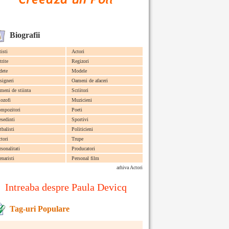
Biografii
tisti
Actori
trite
Regizori
dete
Modele
signeri
Oameni de afaceri
meni de stiinta
Scriitori
lozofi
Muzicieni
mpozitori
Poeti
esedinti
Sportivi
tbalisti
Politicieni
ctori
Trupe
rsonalitati
Producatori
enaristi
Personal film
arhiva Actori
Intreaba despre Paula Devicq
Tag-uri Populare