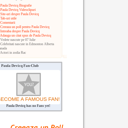
Paula Devicq Biografie
Paula Devicq Videoclipuri
Site-uri despre Paula Devicq
Tab-uri utile
Comentarii
Creeaza un poll pentru Paula Devicq
Intreaba despre Paula Devicq
Adauga un citat spus de Paula Devicq
Vedete nascute pe 07 Iulie
Celebritati nascute in Edmonton
Alberta
anada
Actori in zodia Rac
Paula Devicq Fan-Club
BECOME A FAMOUS FAN!
Paula Devicq has no Fans yet!