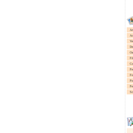
Ar
Ac
Ve
De
Oa
Fi
Co
Pr
Fo
Pi
Pe
Sc