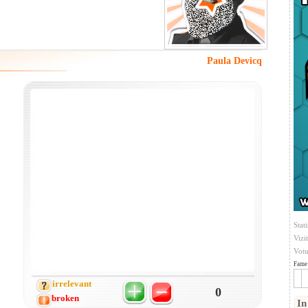
Paula Devicq
Stati
Vizi
Votu
Fame 
irrelevant
0
broken
In