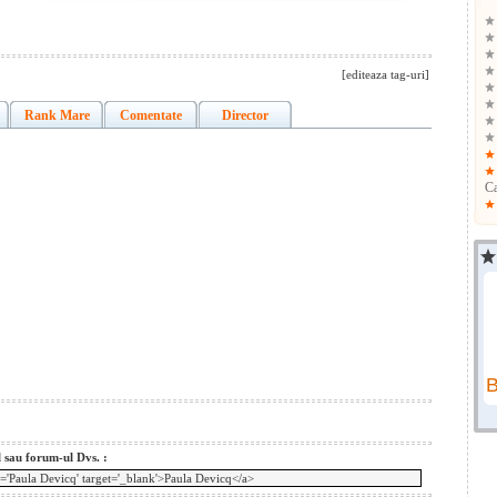
[editeaza tag-uri]
Rank Mare
Comentate
Director
C
l sau forum-ul Dvs. :