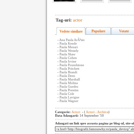
Tag-uri:
actor
Populare
Votate
Vedete similare
-
Ana Paula ArÃ³sio
-
Paula Kende
-
Paula Menari
-
Paula Wessely
-
Paula Shaw
-
Paula Cohen
-
Paula Irvine
-
Paula Poundstone
-
Paula Pritchett
-
Paula Brandt
-
Paula Deen
-
Paula Marshall
-
Paula Molina
-
Paula Guedes
-
Paula Prentiss
-
Paula Cole
-
Paula Lavigne
-
Paula Wagner
Categorie:
Actori
- (
Actori - Archiva
)
Data Adaugarii:
14 September '10
Adaugati un link spre aceasta pagina pe blog-ul, site-u