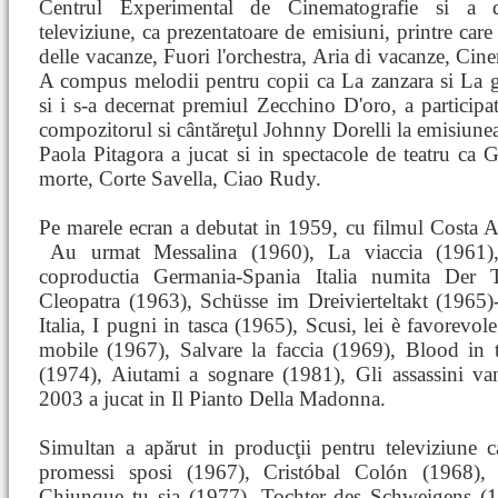
Centrul Experimental de Cinematografie si a d
televiziune, ca prezentatoare de emisiuni, printre care 
delle vacanze, Fuori l'orchestra, Aria di vacanze, Cin
A compus melodii pentru copii ca La zanzara si La g
si i s-a decernat premiul Zecchino D'oro, a participat
compozitorul si cântăreţul Johnny Dorelli la emisiune
Paola Pitagora a jucat si in spectacole de teatru c
morte, Corte Savella, Ciao Rudy.
Pe marele ecran a debutat in 1959, cu filmul Costa Az
Au urmat Messalina (1960), La viaccia (1961
coproductia Germania-Spania Italia numita Der 
Cleopatra (1963), Schüsse im Dreivierteltakt (1965)
Italia, I pugni in tasca (1965), Scusi, lei è favorevol
mobile (1967), Salvare la faccia (1969), Blood in 
(1974), Aiutami a sognare (1981), Gli assassini v
2003 a jucat in Il Pianto Della Madonna.
Simultan a apărut in producţii pentru televiziune 
promessi sposi (1967), Cristóbal Colón (1968
Chiunque tu sia (1977), Tochter des Schweigens (19