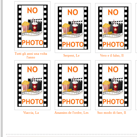
Tutti gli anni una volta
Serpent, Le
Vero e il falso, Il
l'anno
Viaccia, La
Assassins de l'ordre, Les
Suo modo di fare, Il