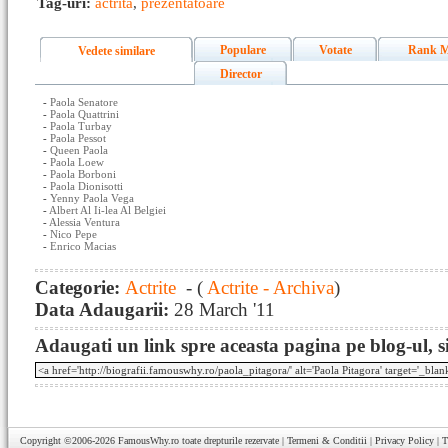
Tag-uri:
actrita
,
prezentatoare
Populare
Votate
Rank M
Vedete similare
Director
-
Paola Senatore
-
Paola Quattrini
-
Paola Turbay
-
Paola Pessot
-
Queen Paola
-
Paola Loew
-
Paola Borboni
-
Paola Dionisotti
-
Yenny Paola Vega
-
Albert Al Ii-lea Al Belgiei
-
Alessia Ventura
-
Nico Pepe
-
Enrico Macias
Categorie:
Actrite
- (
Actrite - Archiva
)
Data Adaugarii:
28 March '11
Adaugati un link spre aceasta pagina pe blog-ul, si
Copyright ©2006-2026
FamousWhy.ro
toate drepturile rezervate |
Termeni & Conditii
|
Privacy Policy
|
T