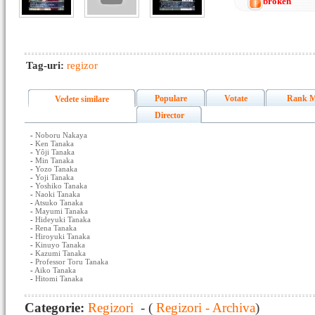
broken
Tag-uri:
regizor
Populare
Votate
Rank M
Vedete similare
Director
-
Noboru Nakaya
-
Ken Tanaka
-
Yôji Tanaka
-
Min Tanaka
-
Yozo Tanaka
-
Yoji Tanaka
-
Yoshiko Tanaka
-
Naoki Tanaka
-
Atsuko Tanaka
-
Mayumi Tanaka
-
Hideyuki Tanaka
-
Rena Tanaka
-
Hiroyuki Tanaka
-
Kinuyo Tanaka
-
Kazumi Tanaka
-
Professor Toru Tanaka
-
Aiko Tanaka
-
Hitomi Tanaka
Categorie:
Regizori
- (
Regizori - Archiva
)