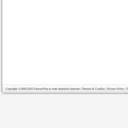
Copyright ©2006-2026
FamousWhy.ro
toate drepturile rezervate |
Termeni & Conditii
|
Privacy Policy
|
T