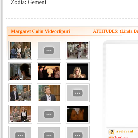
Zodia: Gemeni
Margaret Colin Videoclipuri
ATTITUDES: (Linda Dan
irrelevant
broken