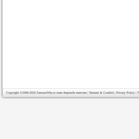
Copyright ©2006-2026
FamousWhy.ro
toate drepturile rezervate |
Termeni & Conditii
|
Privacy Policy
|
T