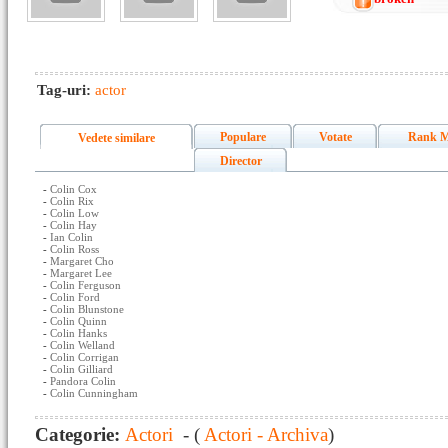
Tag-uri:
actor
Populare
Votate
Rank M
Vedete similare
Director
-
Colin Cox
-
Colin Rix
-
Colin Low
-
Colin Hay
-
Ian Colin
-
Colin Ross
-
Margaret Cho
-
Margaret Lee
-
Colin Ferguson
-
Colin Ford
-
Colin Blunstone
-
Colin Quinn
-
Colin Hanks
-
Colin Welland
-
Colin Corrigan
-
Colin Gilliard
-
Pandora Colin
-
Colin Cunningham
Categorie:
Actori
- (
Actori - Archiva
)