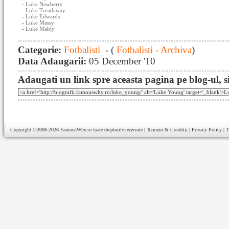
-
Luke Newberry
-
Luke Treadaway
-
Luke Edwards
-
Luke Massy
-
Luke Mably
Categorie:
Fotbalisti
- (
Fotbalisti - Archiva
)
Data Adaugarii:
05 December '10
Adaugati un link spre aceasta pagina pe blog-ul, si
Copyright ©2006-2026
FamousWhy.ro
toate drepturile rezervate |
Termeni & Conditii
|
Privacy Policy
|
T