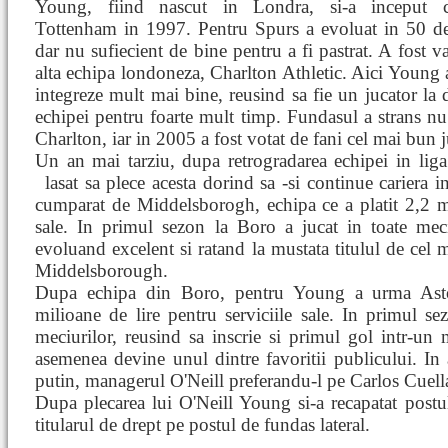
Young, fiind nascut in Londra, si-a inceput c
Tottenham in 1997. Pentru Spurs a evoluat in 50 de
dar nu sufiecient de bine pentru a fi pastrat. A fost v
alta echipa londoneza, Charlton Athletic. Aici Young 
integreze mult mai bine, reusind sa fie un jucator la 
echipei pentru foarte mult timp. Fundasul a strans nu
Charlton, iar in 2005 a fost votat de fani cel mai bun j
Un an mai tarziu, dupa retrogradarea echipei in lig
lasat sa plece acesta dorind sa
-si continue cariera 
cumparat de Middelsborogh, echipa ce a platit 2,2 mil
sale. In primul sezon la Boro a jucat in toate meci
evoluand excelent si ratand la mustata titulul de cel 
Middelsborough.
Dupa echipa din Boro, pentru Young a urma Aston
milioane de lire pentru serviciile sale. In primul sez
meciurilor, reusind sa inscrie si primul gol intr-u
asemenea devine unul dintre favoritii publicului. In
putin, managerul O'Neill preferandu-l pe Carlos Cuell
Dupa plecarea lui O'Neill Young si-a recapatat postul
titularul de drept pe postul de fundas lateral.