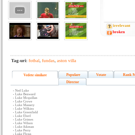
irrelevant
broken
Tag-uri:
fotbal
,
fundas
,
aston villa
Populare
Votate
Rank M
Vedete similare
Director
-
Ned Luke
-
Luke Benward
-
Luke Mcquillan
-
Luke Crowe
-
Luke Massery
-
Luke Wilkins
-
Luke Greenfield
-
Luke Eberl
-
Luke Grimes
-
Luke Wilson
-
Luke Aikman
-
Luke Perry
-
Luke Flynn