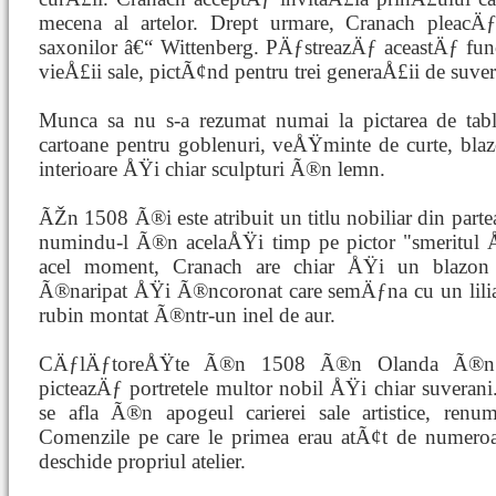
mecena al artelor. Drept urmare, Cranach pleac
saxonilor â€“ Wittenberg. PÄƒstreazÄƒ aceastÄƒ f
vieÅ£ii sale, pictÃ¢nd pentru trei generaÅ£ii de suver
Munca sa nu s-a rezumat numai la pictarea de tabl
cartoane pentru goblenuri, veÅŸminte de curte, bl
interioare ÅŸi chiar sculpturi Ã®n lemn.
ÃŽn 1508 Ã®i este atribuit un titlu nobiliar din part
numindu-l Ã®n acelaÅŸi timp pe pictor "smeritul 
acel moment, Cranach are chiar ÅŸi un blazon r
Ã®naripat ÅŸi Ã®ncoronat care semÄƒna cu un lili
rubin montat Ã®ntr-un inel de aur.
CÄƒlÄƒtoreÅŸte Ã®n 1508 Ã®n Olanda Ã®n mi
picteazÄƒ portretele multor nobil ÅŸi chiar suveran
se afla Ã®n apogeul carierei sale artistice, ren
Comenzile pe care le primea erau atÃ¢t de nume
deschide propriul atelier.