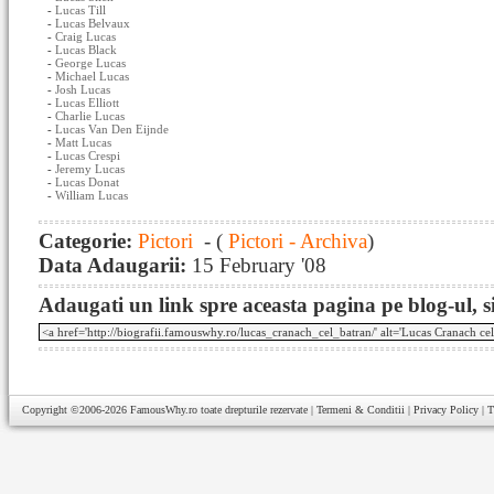
-
Lucas Till
-
Lucas Belvaux
-
Craig Lucas
-
Lucas Black
-
George Lucas
-
Michael Lucas
-
Josh Lucas
-
Lucas Elliott
-
Charlie Lucas
-
Lucas Van Den Eijnde
-
Matt Lucas
-
Lucas Crespi
-
Jeremy Lucas
-
Lucas Donat
-
William Lucas
Categorie:
Pictori
- (
Pictori - Archiva
)
Data Adaugarii:
15 February '08
Adaugati un link spre aceasta pagina pe blog-ul, si
Copyright ©2006-2026
FamousWhy.ro
toate drepturile rezervate |
Termeni & Conditii
|
Privacy Policy
|
T