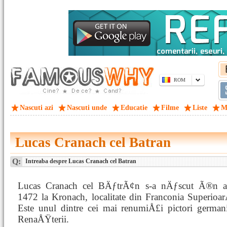
ROM
Nascuti azi
Nascuti unde
Educatie
Filme
Liste
M
Lucas Cranach cel Batran
Q:
Intreaba despre Lucas Cranach cel Batran
Lucas Cranach cel BÄƒtrÃ¢n s-a nÄƒscut Ã®n a
1472 la Kronach, localitate din Franconia Superioa
Este unul dintre cei mai renumiÅ£i pictori german
RenaÅŸterii.