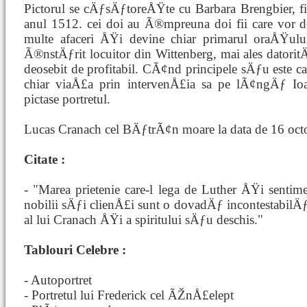
Pictorul se cÄƒsÄƒtoreÅŸte cu Barbara Brengbier, f
anul 1512. cei doi au Ã®mpreuna doi fii care vor 
multe afaceri ÅŸi devine chiar primarul oraÅŸulu
Ã®nstÄƒrit locuitor din Wittenberg, mai ales datorit
deosebit de profitabil. CÃ¢nd principele sÄƒu este 
chiar viaÅ£a prin intervenÅ£ia sa pe lÃ¢ngÄƒ Ioan
pictase portretul.
Lucas Cranach cel BÄƒtrÃ¢n moare la data de 16 oct
Citate :
- "Marea prietenie care-l lega de Luther ÅŸi sentimen
nobilii sÄƒi clienÅ£i sunt o dovadÄƒ incontestabilÄ
al lui Cranach ÅŸi a spiritului sÄƒu deschis."
Tablouri Celebre :
- Autoportret
- Portretul lui Frederick cel ÃŽnÅ£elept