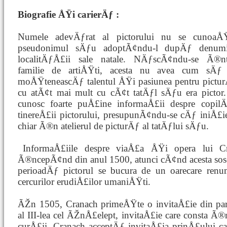
Biografie ÅŸi carierÄƒ :
Numele adevÄƒrat al pictorului nu se cunoaÅŸ
pseudonimul sÄƒu adoptÃ¢ndu-l dupÄƒ denumi
localitÄƒÅ£ii sale natale. NÄƒscÃ¢ndu-se Ã®nt
familie de artiÅŸti, acesta nu avea cum sÄƒ
moÅŸteneascÄƒ talentul ÅŸi pasiunea pentru pictur
cu atÃ¢t mai mult cu cÃ¢t tatÄƒl sÄƒu era pictor.
cunosc foarte puÅ£ine informaÅ£ii despre copil
tinereÅ£ii pictorului, presupunÃ¢ndu-se cÄƒ iniÅ£
chiar Ã®n atelierul de picturÄƒ al tatÄƒlui sÄƒu.
InformaÅ£iile despre viaÅ£a ÅŸi opera lui
Ã®ncepÃ¢nd din anul 1500, atunci cÃ¢nd acesta sos
perioadÄƒ pictorul se bucura de un oarecare renu
cercurilor erudiÅ£ilor umaniÅŸti.
ÃŽn 1505, Cranach primeÅŸte o invitaÅ£ie din part
al III-lea cel ÃŽnÅ£elept, invitaÅ£ie care consta Ã®n
curÅ£ii. Cranach acceptÄƒ invitaÅ£ia prinÅ£ului ca