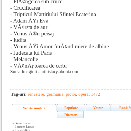
- PlÃ¢ngerea sub cruce
- Crucificarea
- Tripticul Martiriului Sfintei Ecaterina
- Adam ÅŸi Eva
- VÃ¢rsta de aur
- Venus Ã®n peisaj
- Iudita
- Venus ÅŸi Amor furÃ¢nd miere de albine
- Judecata lui Paris
- Melancolie
- VÃ¢nÄƒtoarea de cerbi
Sursa Imaginii - arthistory.about.com
Tag-uri:
renastere
,
germania
,
pictor
,
opera
,
1472
Populare
Votate
Rank M
Vedete similare
Director
-
Gene Lucas
-
Laurent Lucas
-
Lucas Slick