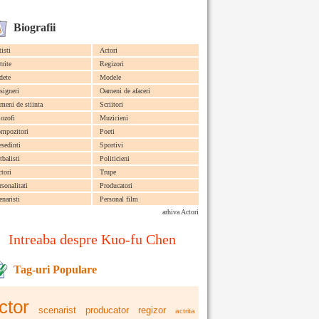
Biografii
tisti
Actori
trite
Regizori
dete
Modele
signeri
Oameni de afaceri
meni de stiinta
Scriitori
lozofi
Muzicieni
mpozitori
Poeti
esedinti
Sportivi
tbalisti
Politicieni
ctori
Trupe
rsonalitati
Producatori
enaristi
Personal film
arhiva Actori
Intreaba despre Kuo-fu Chen
Tag-uri Populare
ctor
scenarist
producator
regizor
actrita