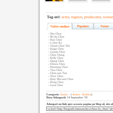
Tag-uri:
actor
,
regizor
,
producator
,
scenar
Populare
Votate
Vedete similare
-
Shu Chen
-
Bo-lin Chen
-
Kun Chen
-
I-chen Ko
-
Chuan Chen Yeh
-
Kaige Chen
-
Lyman Chen
-
Chen Chang
-
Kelly Chen
-
Qiang Chen
-
Edison Chen
-
Daoming Chen
-
Tina Chen
-
Chen-nan Tsai
-
Terry Chen
-
Kitty Mei-mei Chen
-
Hong Chen
-
Lynn Chen
Categorie:
Actori
- (
Actori - Archiva
)
Data Adaugarii:
14 September '10
Adaugati un link spre aceasta pagina pe blog-ul, site-u