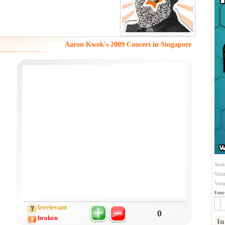
Aaron Kwok's 2009 Concert in Singapore
Stati
Vizi
Votu
Fame 
irrelevant
0
broken
In