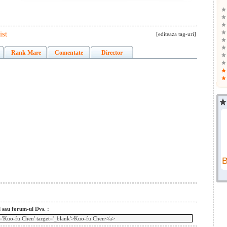
ist
[editeaza tag-uri]
Rank Mare
Comentate
Director
l sau forum-ul Dvs. :