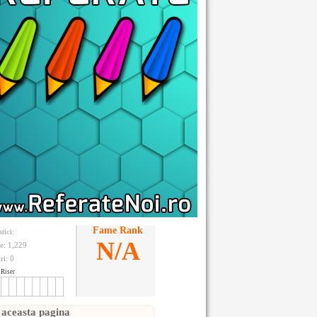
Fame Rank
stici:
N/A
te: 1,229
ri:
0
Riser
 aceasta pagina