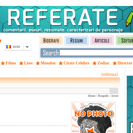
ROM
Filme
Liste
Monden
Citate Celebre
Zodiac
Director
[editeaza]
Home
/
Biografii
/
Actori