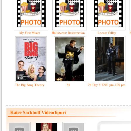
My First Mister
Halloween: Resurrection
Locust Valley
H
The Big Bang Theory
24
24 Day 8 1200 pm-100 pm
Katee Sackhoff Videoclipuri