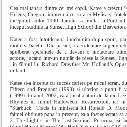
Cea mai tanara dintre cei trei copii, Katee a crescut î
Helens, Oregon, împreună cu sora ei Mylisa şi fratel
începutul anilor 1990, familia s-a mutat la Portland
început studiile la Sunset High School din Beaverton.
Katee a fost întotdeauna innebunita dupa sport, parti
înotul si baletul. Din pacate, o accidentare la genunch
spulberat sperantele de a deveni o inotatoare olimp
actorie, jucand intr-un număr de piese la Sunset High 
in filmul lui Richard Dreyfuss Mr. Holland’s Opus 
ortland.
Katee si-a inceput cu succes cariera pe micul ecran, du
Fifteen and Pregnant (1998) si ulterior a putut fi 
(1999). In anul 2002, ea a jucat alături de Jamie Lee
Rhymes in filmul Halloween: Resurrection, iar in
"Starbuck" Tracia in miniseria lui Ronald D. Moore 
faimei obtinute pana in prezent, ea a fost selectata s
2: The Light si in The Last Sentinel. Pe urma, isi fa
filmul How I Married My High School Crush (2007) si