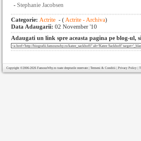
-
Stephanie Jacobsen
Categorie:
Actrite
- (
Actrite - Archiva
)
Data Adaugarii:
02 November '10
Adaugati un link spre aceasta pagina pe blog-ul, si
Copyright ©2006-2026
FamousWhy.ro
toate drepturile rezervate |
Termeni & Conditii
|
Privacy Policy
|
T